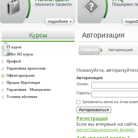
посилити таланти
Поширені п
Авторизация
IT курси
ГЛАВНАЯ
Авторизация
Office 365 курси
Професії
Управління проектами
Пожалуйста, авторизуйтес
Офісні програми
Авторизация
Продаж Переговори
Логин:
Управління - Менеджмент
Пароль:
Условия обучения
Запомнить меня на этом ком
Регистрация
Если вы впервые на сайте
регистрационную форму.