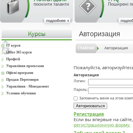
посилити таланти
Поширені п
Авторизация
IT курси
ГЛАВНАЯ
Авторизация
Office 365 курси
Професії
Управління проектами
Пожалуйста, авторизуйтес
Офісні програми
Авторизация
Продаж Переговори
Логин:
Управління - Менеджмент
Пароль:
Условия обучения
Запомнить меня на этом ком
Регистрация
Если вы впервые на сайте
регистрационную форму.