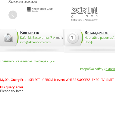
Клиенты и партнеры
Контакти:
Викладачам:
Київ, М. Василенка, 7-А
mail:
Навчайте разом з А
info@akcent-pro.com
Профі
Тренинги, семинары, конференции
Розробка сайту «
Акцен
MySQL Query Error: SELECT 'x' FROM b_event WHERE SUCCESS_EXEC='N' LIMIT 
DB query error.
Please try later.