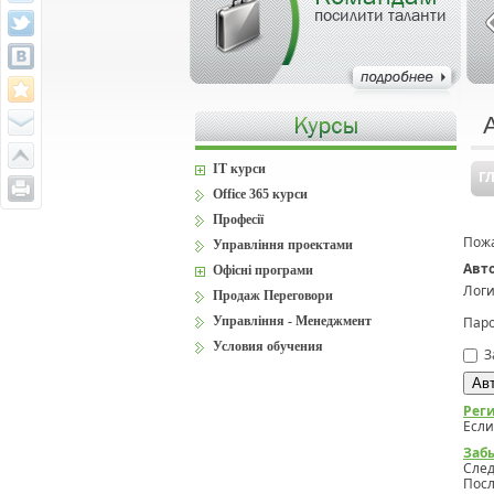
посилити таланти
IT курси
Г
Office 365 курси
Професії
Пожа
Управління проектами
Авт
Офісні програми
Логи
Продаж Переговори
Управління - Менеджмент
Паро
Условия обучения
З
Рег
Если
Заб
Сле
Посл