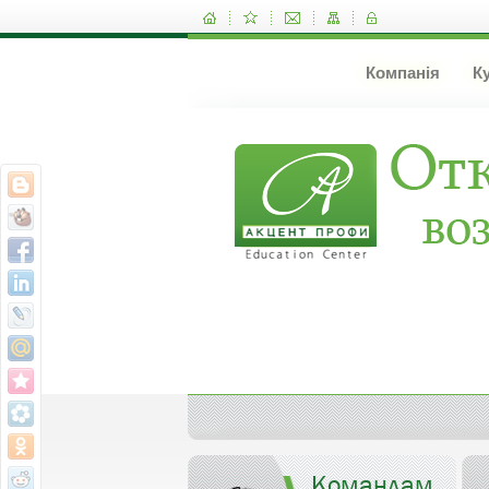
Компанія
К
Командам