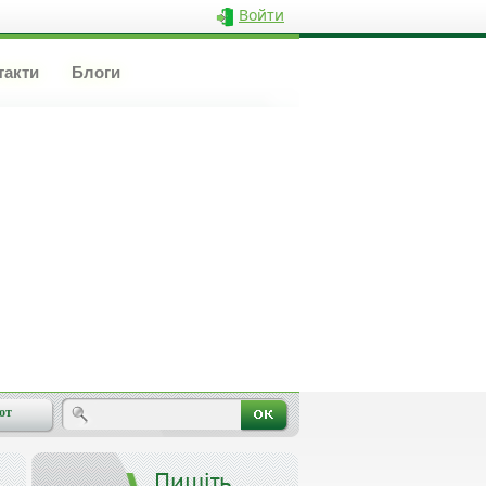
Войти
такти
Блоги
от
Пишіть