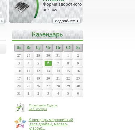
Форма зворотного
зв'язку
Пн
Вт
Ср
Чт
Пт
Сб
Вс
27
28
29
30
31
1
2
6
3
4
5
7
8
9
10
11
12
13
14
15
16
17
18
19
20
21
22
23
24
25
26
27
28
29
30
31
1
2
3
4
5
6
Расписание Курсов
на 6 месяцев
Календарь мероприятий
(тест-драйвы, мастер-
классы)...