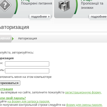
Поширені питання
Пропозиції та
знижки
Авторизация
ЛАВНАЯ
Авторизация
луйста, авторизуйтесь:
оризация
н:
ль:
апомнить меня на этом компьютере
истрация
 вы впервые на сайте, заполните пожалуйста
регистрационную форму.
ыли свой пароль?
дуйте
на форму для запроса пароля.
е получения контрольной строки следуйте на
форму для смены пароля.