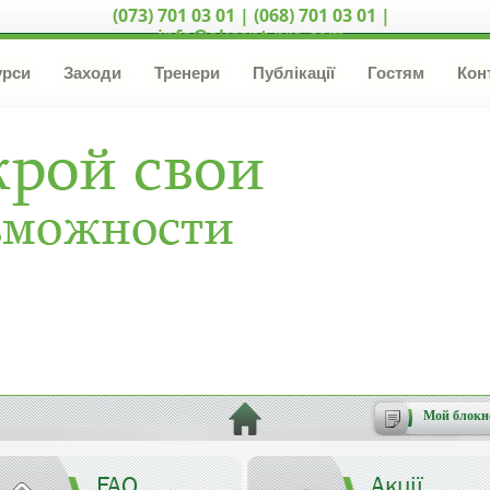
(073) 701 03 01 | (068) 701 03 01 |
info@akcent-pro.com
урси
Заходи
Тренери
Публікації
Гостям
Кон
Мой блокн
FAQ
Акції