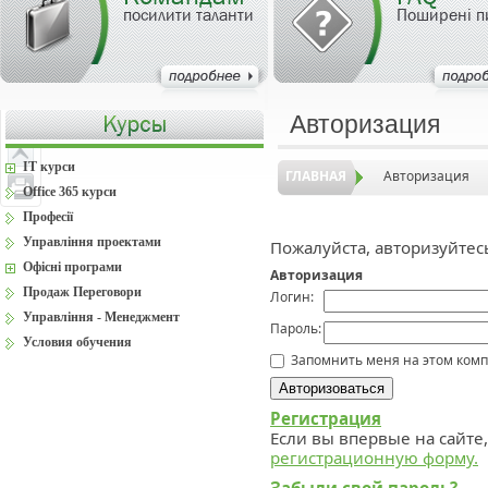
посилити таланти
Поширені п
Авторизация
IT курси
ГЛАВНАЯ
Авторизация
Office 365 курси
Професії
Управління проектами
Пожалуйста, авторизуйтес
Офісні програми
Авторизация
Продаж Переговори
Логин:
Управління - Менеджмент
Пароль:
Условия обучения
Запомнить меня на этом ком
Регистрация
Если вы впервые на сайте
регистрационную форму.