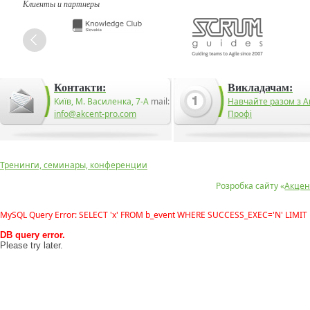
Клиенты и партнеры
Контакти:
Викладачам:
Київ, М. Василенка, 7-А
mail:
Навчайте разом з А
info@akcent-pro.com
Профі
Тренинги, семинары, конференции
Розробка сайту «
Акцен
MySQL Query Error: SELECT 'x' FROM b_event WHERE SUCCESS_EXEC='N' LIMIT 
DB query error.
Please try later.