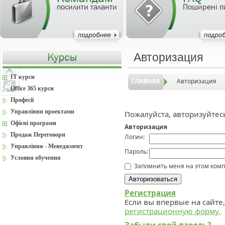
посилити таланти
Поширені п
Авторизация
IT курси
ГЛАВНАЯ
Авторизация
Office 365 курси
Професії
Управління проектами
Пожалуйста, авторизуйтес
Офісні програми
Авторизация
Продаж Переговори
Логин:
Управління - Менеджмент
Пароль:
Условия обучения
Запомнить меня на этом ком
Регистрация
Если вы впервые на сайте
регистрационную форму.