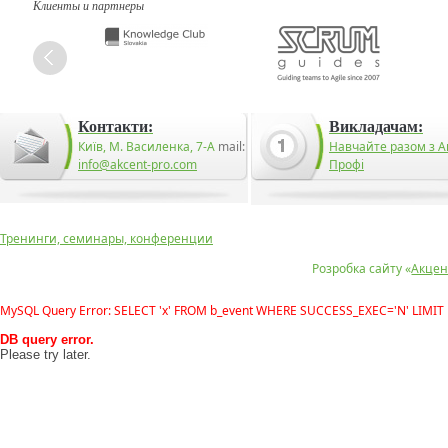
Клиенты и партнеры
Контакти:
Викладачам:
Київ, М. Василенка, 7-А
mail:
Навчайте разом з А
info@akcent-pro.com
Профі
Тренинги, семинары, конференции
Розробка сайту «
Акцен
MySQL Query Error: SELECT 'x' FROM b_event WHERE SUCCESS_EXEC='N' LIMIT 
DB query error.
Please try later.