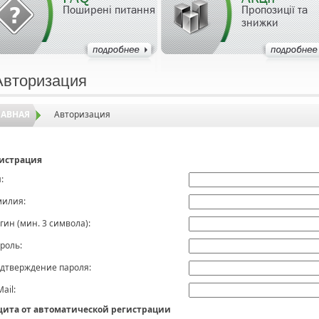
Поширені питання
Пропозиції та
знижки
Авторизация
ЛАВНАЯ
Авторизация
истрация
:
илия:
гин (мин. 3 символа):
роль:
дтверждение пароля:
Mail:
ита от автоматической регистрации