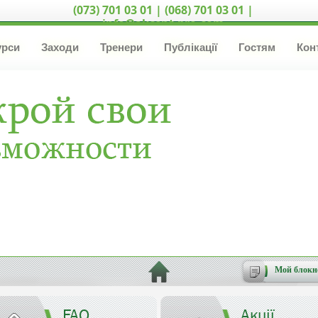
(073) 701 03 01 | (068) 701 03 01 |
info@akcent-pro.com
урси
Заходи
Тренери
Публікації
Гостям
Кон
Мой блокн
FAQ
Акції