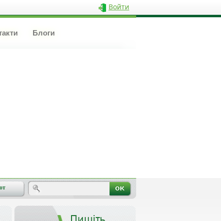
Войти
такти
Блоги
от
Пишіть