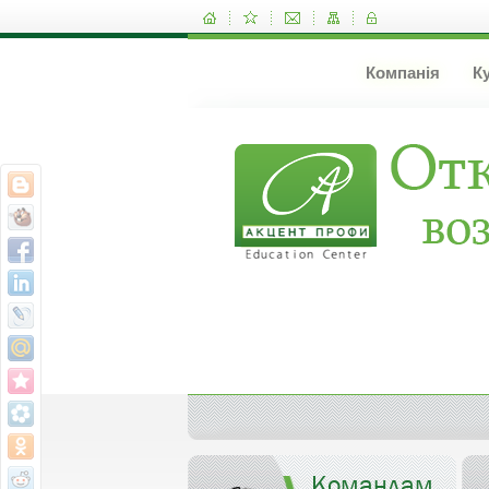
Компанія
К
Командам