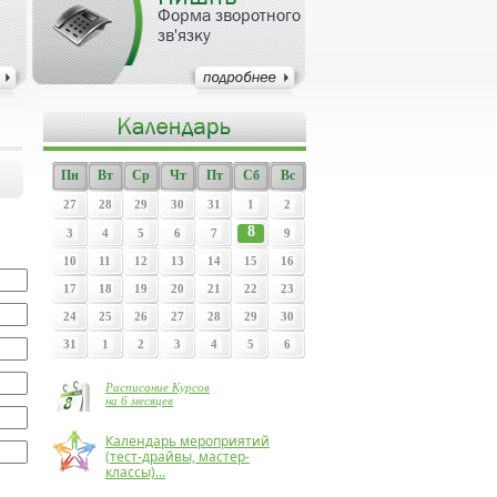
Форма зворотного
зв'язку
Пн
Вт
Ср
Чт
Пт
Сб
Вс
27
28
29
30
31
1
2
8
3
4
5
6
7
9
10
11
12
13
14
15
16
17
18
19
20
21
22
23
24
25
26
27
28
29
30
31
1
2
3
4
5
6
Расписание Курсов
на 6 месяцев
Календарь мероприятий
(тест-драйвы, мастер-
классы)...