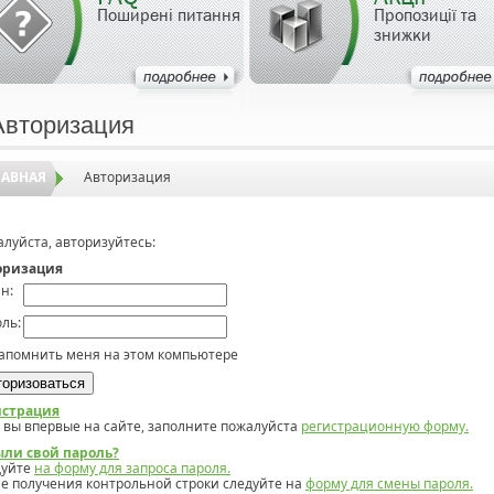
Поширені питання
Пропозиції та
знижки
Авторизация
ЛАВНАЯ
Авторизация
луйста, авторизуйтесь:
оризация
н:
ль:
апомнить меня на этом компьютере
истрация
 вы впервые на сайте, заполните пожалуйста
регистрационную форму.
ыли свой пароль?
дуйте
на форму для запроса пароля.
е получения контрольной строки следуйте на
форму для смены пароля.