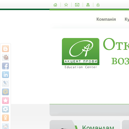
Компанія
К
Командам