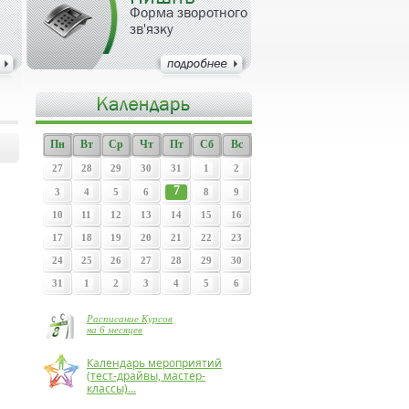
Форма зворотного
зв'язку
Пн
Вт
Ср
Чт
Пт
Сб
Вс
27
28
29
30
31
1
2
7
3
4
5
6
8
9
10
11
12
13
14
15
16
17
18
19
20
21
22
23
24
25
26
27
28
29
30
31
1
2
3
4
5
6
Расписание Курсов
на 6 месяцев
Календарь мероприятий
(тест-драйвы, мастер-
классы)...