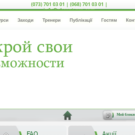
(073) 701 03 01 | (068) 701 03 01 |
info@akcent-pro.com
урси
Заходи
Тренери
Публікації
Гостям
Кон
Мой блокн
FAQ
Акції