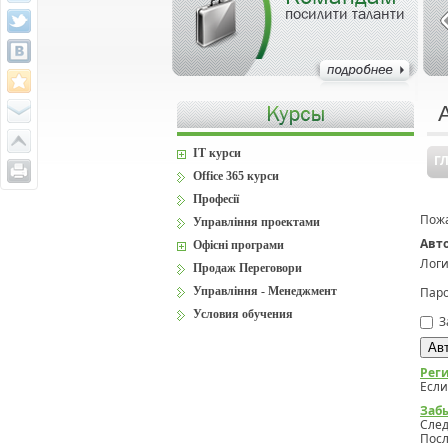
посилити таланти
IT курси
Г
Office 365 курси
Професії
Пожа
Управління проектами
Авт
Офісні програми
Логи
Продаж Переговори
Управління - Менеджмент
Паро
Условия обучения
З
Рег
Если
Заб
Сле
Посл