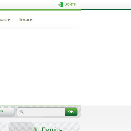
Войти
такти
Блоги
от
Пишіть