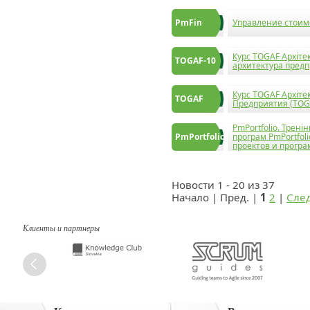
PmFin
Управление стоим
Курс TOGAF Архіте
TOGAF-10
архитектура предп
Курс TOGAF Архіте
TOGAF
Предприятия (TOG
PmPortfolio. Трені
PmPortfolio
програм PmPortfol
проектов и прогр
Новости 1 - 20 из 37
Начало | Пред. |
1
2
|
След
Клиенты и партнеры