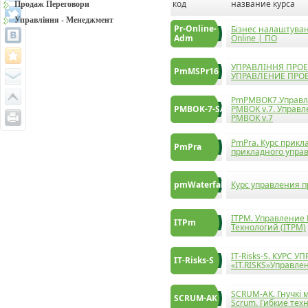
код
название курса
Продаж Переговори
Управління - Менеджмент
Pr-Online-
Бізнес налаштуванн
Adm
Online | ПО
УПРАВЛІННЯ ПРОЕК
PmMSPr16
УПРАВЛЕНИЕ ПРО
PmPMBOK7.Управлі
PMBOK-7-SA
PMBOK v.7. Управл
PMBOK v.7
PmPra. Курс прикл
PmPra
прикладного упра
pmWaterfall
Курс управления п
ITPM. Управление
ITPm
Технологий (ITPM)
IT-Risks-S. КУРС 
IT-Risks-S
«IT.RISKS»Управлен
SСRUM-АК. Гнучкі м
SСRUM-АК
Scrum. Гибкие тех