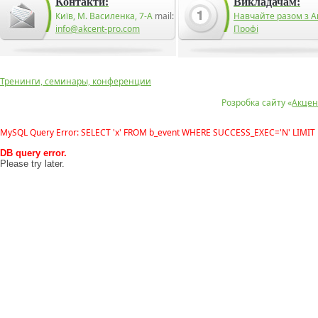
Контакти:
Викладачам:
Київ, М. Василенка, 7-А
mail:
Навчайте разом з А
info@akcent-pro.com
Профі
Тренинги, семинары, конференции
Розробка сайту «
Акцен
MySQL Query Error: SELECT 'x' FROM b_event WHERE SUCCESS_EXEC='N' LIMIT 
DB query error.
Please try later.