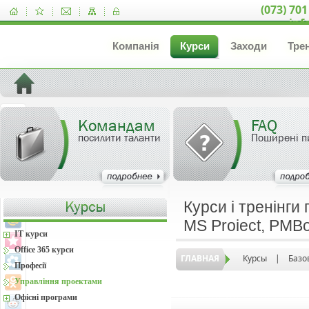
(073) 701
inf
Компанія
Курси
Заходи
Тре
Командам
FAQ
посилити таланти
Поширені п
Курси і тренінги
MS Proiect, PMBok
IT курси
Office 365 курси
ГЛАВНАЯ
Курсы
|
Базо
Професії
Управління проектами
Офісні програми