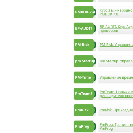
Курс з міжнародно
РМВОК-7-АК
РМВОК 7.0.
BP-AUDIT. Курс Ауд
BP-AUDIT
процессов
PM-Risk
PM-Risk. Управлен
pm.Startup
pm.Startup. Управ
PM-Time
Управление време
PmTeam. Навыки м
PmTeamS
руководителя про
PmRisk
PmRisk. Прикладн
PmProg. Тренинг 
PmProg
PmProg