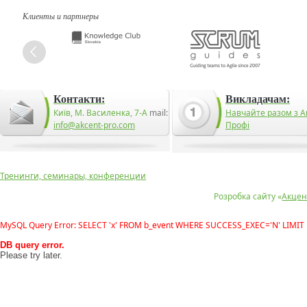
Клиенты и партнеры
Контакти:
Викладачам:
Київ, М. Василенка, 7-А
mail:
Навчайте разом з А
info@akcent-pro.com
Профі
Тренинги, семинары, конференции
Розробка сайту «
Акцен
MySQL Query Error: SELECT 'x' FROM b_event WHERE SUCCESS_EXEC='N' LIMIT 
DB query error.
Please try later.