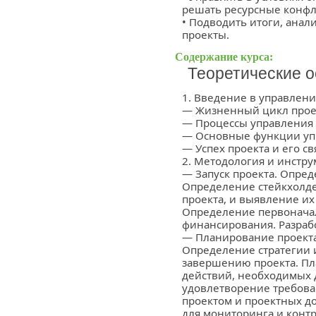
решать ресурсные конфл
• Подводить итоги, анал
проекты.
Содержание курса:
Теоретические 
1. Введение в управлен
— Жизненный цикл прое
— Процессы управления
— Основные функции уп
— Успех проекта и его с
2. Методология и инстр
— Запуск проекта. Опред
Определение стейкхолдер
проекта, и выявление их
Определение первоначал
финансирования. Разрабо
— Планирование проекта
Определение стратегии 
завершению проекта. Пл
действий, необходимых 
удовлетворение требова
проектом и проектных до
для мониторинга и контр