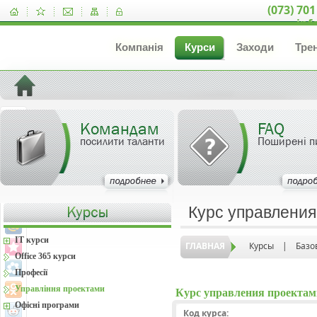
(073) 701
inf
Компанія
Курси
Заходи
Тре
Командам
FAQ
посилити таланти
Поширені п
Курс управления
IT курси
ГЛАВНАЯ
Курсы
|
Базо
Office 365 курси
Професії
Управління проектами
Курс управления проектами
Офісні програми
Код курса: