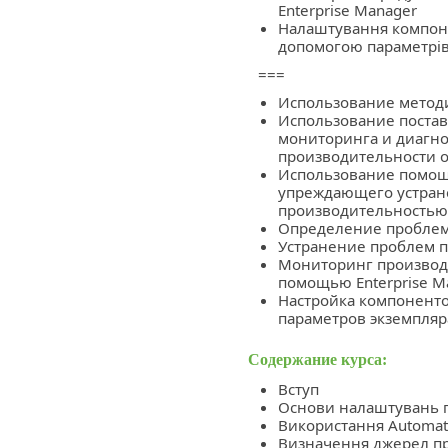
Enterprise Manager
Налаштування компоне
допомогою параметрів
===
Использование методи
Использование постав
мониторинга и диагно
производительности о
Использование помощн
упреждающего устран
производительностью
Определение проблем
Устранение проблем п
Мониторинг производи
помощью Enterprise M
Настройка компоненто
параметров экземпляр
Содержание курса:
Вступ
Основи налаштувань п
Використання Automati
Визначення джерел пр