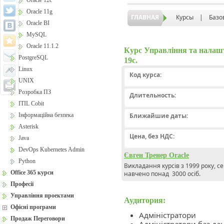
Oracle 12c
Oracle 11g
ГЛАВНАЯ
Курсы
|
Базо
Oracle BI
MySQL
Oracle 11.1.2
Курс Управління та налашт
PostgreSQL
19c.
Linux
Код курса:
UNIX
Розробка ПЗ
Длительность:
ITIL Cobit
Інформаційна безпека
Ближайшие даты:
Asterisk
Цена, без НДС:
Java
DevOps Kubernetes Admin
Євген Тренер Oracle
Python
Викладання курсів з 1999 року, с
Office 365 курси
навчено понад 3000 осіб.
Професії
Управління проектами
Аудитория:
Офісні програми
Адміністратори
Продаж Переговори