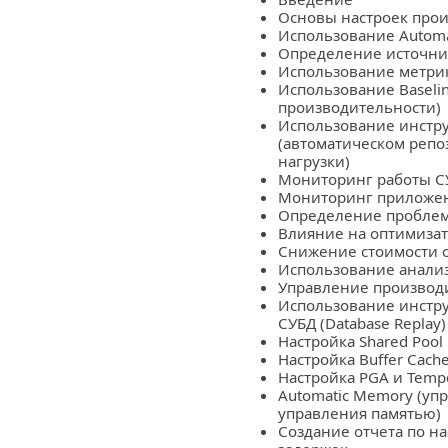
Основы настроек прои
Использование Automat
Определение источни
Использование метрик 
Использование Baseli
производительности)
Использование инстр
(автоматическом репо
нагрузки)
Мониторинг работы С
Мониторинг приложе
Определение проблем
Влияние на оптимиза
Снижение стоимости 
Использование анализ
Управление производ
Использование инстру
СУБД (Database Replay)
Настройка Shared Pool
Настройка Buffer Cach
Настройка PGA и Tempo
Automatic Memory (уп
управления памятью)
Создание отчета по н