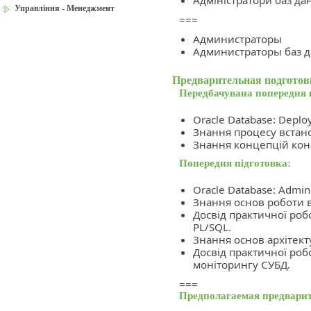
Адміністратори баз да
Управління - Менеджмент
===
Администраторы
Администраторы баз 
Предварительная подготов
Передбачувана попередня 
Oracle Database: Deplo
Знання процесу встано
Знання концепцій конф
Попередня підготовка:
Oracle Database: Admin
Знання основ роботи в
Досвід практичної роб
PL/SQL.
Знання основ архітект
Досвід практичної ро
моніторингу СУБД.
===
Предполагаемая предварит