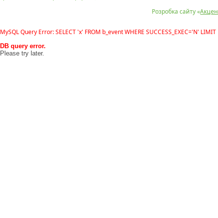
Розробка сайту «
Акцен
MySQL Query Error: SELECT 'x' FROM b_event WHERE SUCCESS_EXEC='N' LIMIT 
DB query error.
Please try later.