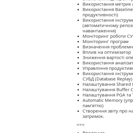
Використання метрик (M
Використання Baseline
продуктивності)
Використання інструм
(автоматичному репози
навантаження)
Моніторинг роботи СУ
Моніторинг програм
Визначення проблемни
Вплив на оптимізатор
Зниження вартості оп
Використання аналізат
Управління продуктив
Використання інструм
СУБД (Database Replay)
Налаштування Shared 
Налаштування Buffer 
Налаштування PGA та 
Automatic Memory (уп
пам'яттю)
Створення звіту про н
затримок.
===
Введение