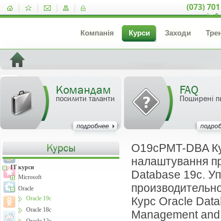
(073) 701
inf
Компанія
Курси
Заходи
Тре
Командам
FAQ
посилити таланти
Поширені п
O19cPMT-DBA Ку
налаштування пр
IT курси
Database 19c. У
Microsoft
производительно
Oracle
Oracle 19c
Курс Oracle Data
Oracle 18c
Management and 