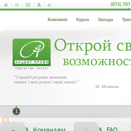
(073) 701
inf
Компанія
Курси
Заходи
Тре
“Справді розумне навчання
змінює і наш розум і наші звичаї."
М. Монтень
1
Командам
FAQ