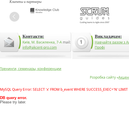
Клиенты и партнеры
Контакти:
Викладачам:
Київ, М. Василенка, 7-А
mail:
Навчайте разом з А
info@akcent-pro.com
Профі
Тренинги, семинары, конференции
Розробка сайту «
Акцен
MySQL Query Error: SELECT 'x' FROM b_event WHERE SUCCESS_EXEC='N' LIMIT 
DB query error.
Please try later.