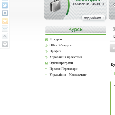
посилити таланти
IT курси
Office 365 курси
Г
Професії
Управління проектами
Офісні програми
Ку
Продаж Переговори
Управління - Менеджмент