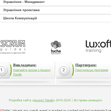
Управління - Менеджмент
Управління проектами
Школа Коммунікацій
Викладачам:
Партнерам:
Навчайте разом з Акцент
Партнерські програми
Профі
Розробка сайту «
Акцент Профі
» 2010-2026 | Всі права захищені
1
[Table './akcent_pro_com/b_event' is marked as crashed and last (automatic?) re