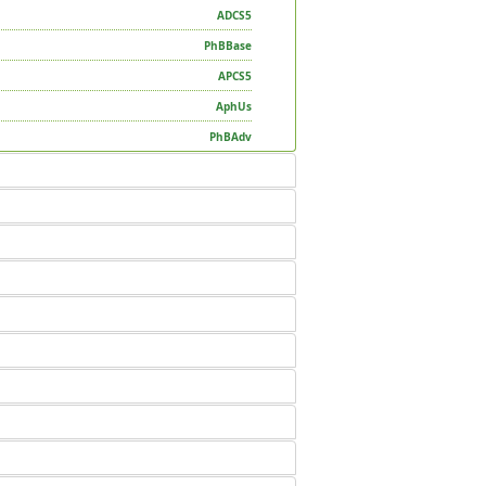
ADCS5
PhBBase
APCS5
AphUs
PhBAdv