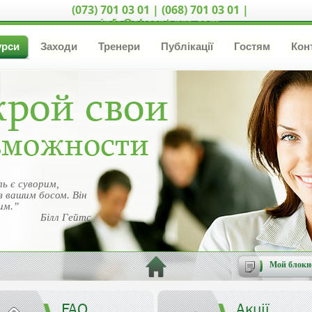
(073) 701 03 01 | (068) 701 03 01 |
info@akcent-pro.com
урси
Заходи
Тренери
Публікації
Гостям
Кон
ь є суворим,
з вашим босом. Він
им.”
Білл Гейтс
Мой блокн
FAQ
Акції