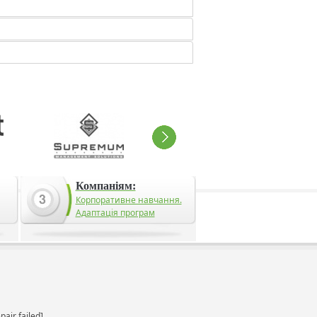
Компаніям:
Корпоративне навчання.
Адаптація програм
pair failed]