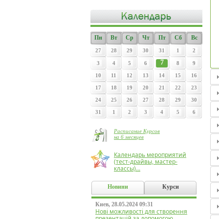
Пн
Вт
Ср
Чт
Пт
Сб
Вс
27
28
29
30
31
1
2
7
3
4
5
6
8
9
10
11
12
13
14
15
16
17
18
19
20
21
22
23
24
25
26
27
28
29
30
31
1
2
3
4
5
6
Расписание Курсов
на 6 месяцев
Календарь мероприятий
(тест-драйвы, мастер-
классы)...
Новини
Курси
Киев, 28.05.2024 09:31
Нові можливості для створення
презентацій за допомогою