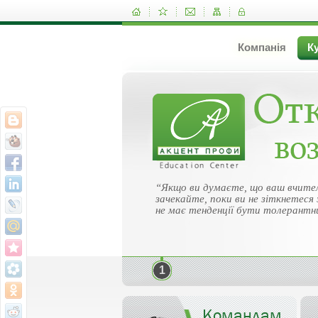
Компанія
К
“Якщо ви думаєте, що ваш вчител
зачекайте, поки ви не зіткнетеся 
не має тенденції бути толерантн
1
Командам