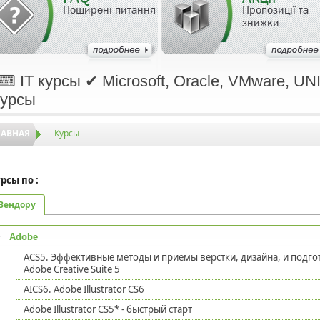
Поширені питання
Пропозиції та
знижки
⌨ IT курсы ✔ Microsoft, Oracle, VMware, UNIX
курсы
ЛАВНАЯ
Курсы
рсы по :
Вендору
Adobe
ACS5. Эффективные методы и приемы верстки, дизайна, и подго
Adobe Creative Suite 5
AICS6. Adobe Illustrator CS6
Adobe Illustrator CS5* - быстрый старт