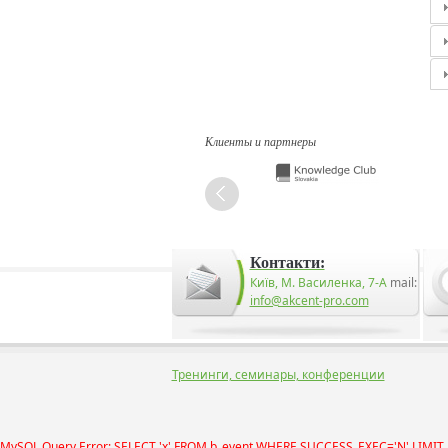
Клиенты и партнеры
Контакти:
Київ, М. Василенка, 7-А
mail:
info@akcent-pro.com
Тренинги, семинары, конференции
MySQL Query Error: SELECT 'x' FROM b_event WHERE SUCCESS_EXEC='N' LIMIT 