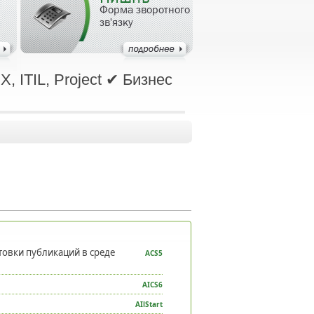
Форма зворотного
зв'язку
, ITIL, Project ✔ Бизнес
товки публикаций в среде
ACS5
AICS6
AIlStart