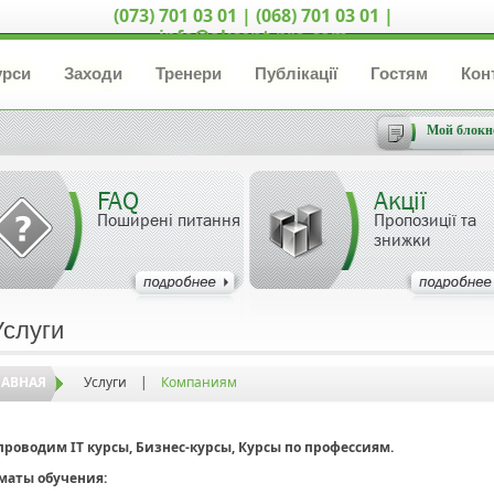
(073) 701 03 01 | (068) 701 03 01 |
info@akcent-pro.com
урси
Заходи
Тренери
Публікації
Гостям
Кон
Мой блокн
FAQ
Акції
Поширені питання
Пропозиції та
знижки
Услуги
ЛАВНАЯ
Услуги
|
Компаниям
роводим IT курсы, Бизнес-курсы, Курсы по профессиям.
маты обучения: