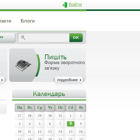
Войти
такти
Блоги
от
Пишіть
Форма зворотного
зв'язку
Пн
Вт
Ср
Чт
Пт
Сб
Вс
27
28
29
30
31
1
2
8
3
4
5
6
7
9
10
11
12
13
14
15
16
17
18
19
20
21
22
23