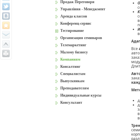
Продаж Переговори
с
Управління - Менеджмент
К
с
Аренда классов
в
Конференц-сервис
п
И
Тестирование
в
Организация семинаров
Ада
Телемаркетинг
Все
Малому бизнесу
авто
зака
Компаниям
моду
Длит
Консалтинг
Авт
Специалистам
зака
Выпускникам
кажд
Преподавателям
Мет
Индивидуальные курсы
д
Консультант
д
з
в
в
Тре
семи
корп
разл