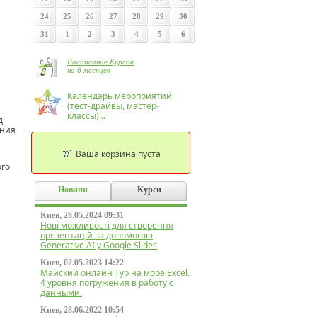
24
25
26
27
28
29
30
31
1
2
3
4
5
6
Расписание Курсов
на 6 месяцев
Календарь мероприятий
(тест-драйвы, мастер-
классы)...
д
ения
Ваша корзина пуста
ого
Новини
Курси
Киев, 28.05.2024 09:31
Нові можливості для створення
презентацій за допомогою
Generative AI у Google Slides
Киев, 02.05.2023 14:22
Майский онлайн Тур на море Excel.
4 уровня погружения в работу с
данными.
Киев, 28.06.2022 10:54