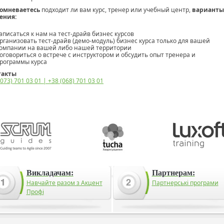
сомневаетесь
подходит ли вам курс, тренер или учебный центр,
варианты
ения:
аписаться к нам на тест-драйв бизнес курсов
рганизовать тест-драйв (демо-модуль) бизнес курса только для вашей
омпании на вашей либо нашей территории
оговориться о встрече с инструктором и обсудить опыт тренера и
рограммы курса
такты
(073) 701 03 01 | +38 (068) 701 03 01
Викладачам:
Партнерам:
Навчайте разом з Акцент
Партнерські програми
Профі