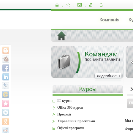
Компанія
К
Командам
посилити таланти
IT курси
Г
Office 365 курси
Професії
Мы п
Управління проектами
Офісні програми
Фор