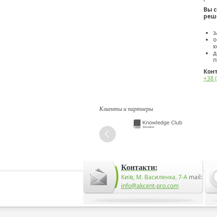
Вы 
реш
з
о
к
д
п
Кон
+38 
Клиенты и партнеры
Контакти:
Київ, М. Василенка, 7-А
mail:
info@akcent-pro.com