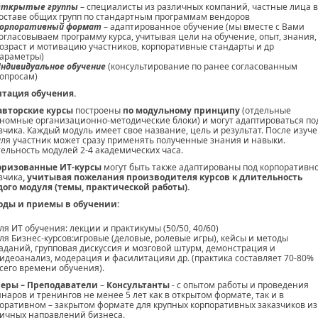
Открытые группы
– специалисты из различных компаний, частные лица в
оставе общих групп по стандартным программам вендоров
орпоративный формат
– адаптированное обучение (мы вместе с Вами
огласовываем программу курса, учитывая цели на обучение, опыт, знания,
озраст и мотивацию участников, корпоративные стандарты и др
араметры)
ндивидуальное обучение
(консультирование по ранее согласованным
опросам)
птация обучения.
авторские курсы
построены
по модульному принципу
(отдельные
номные организационно-методические блоки) и могут адаптироваться по
зчика. Каждый модуль имеет свое название, цель и результат. После изуч
ля участник может сразу применять полученные знания и навыки.
ельность модулей 2-4 академических часа.
оризованные ИТ-курсы
могут быть также адаптированы под корпоративн
зчика
, учитывая пожелания производителя курсов к длительность
ого модуля (темы, практической работы).
оды и приемы в обучении:
ля ИТ обучения: лекции и практикумы (50/50, 40/60)
ля Бизнес-курсов:игровые (деловые, ролевые игры), кейсы и методы
аданий, групповая дискуссия и мозговой штурм, демонстрация и
идеоанализ, модерация и фасилитацияи др. (практика составляет 70-80%
сего времени обучения).
неры – Преподаватели
–
Консультанты
- с опытом работы и проведения
наров и тренингов не менее 5 лет как в открытом формате, так и в
оративном – закрытом формате для крупных корпоративных заказчиков из
ичных направлений бизнеса.