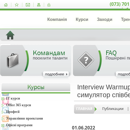
(073) 701
inf
Компанія
Курси
Заходи
Тре
Командам
FAQ
посилити таланти
Поширені п
Interview Warmu
симулятор співб
IT курси
Office 365 курси
ГЛАВНАЯ
Публикации
|
Професії
Управління проектами
Офісні програми
01.06.2022