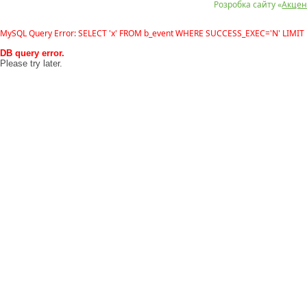
Розробка сайту «
Акцен
MySQL Query Error: SELECT 'x' FROM b_event WHERE SUCCESS_EXEC='N' LIMIT 
DB query error.
Please try later.