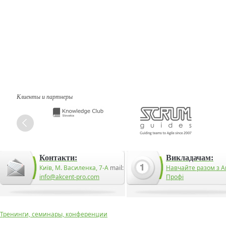
Клиенты и партнеры
Контакти:
Викладачам:
Київ, М. Василенка, 7-А
mail:
Навчайте разом з А
info@akcent-pro.com
Профі
Тренинги, семинары, конференции