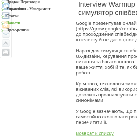
Продаж Переговори
Interview Warmup
Управління - Менеджмент
симулятор співбе
Статьи
Google презентував онлай
Новости
(https://grow.google/certif
Пресс-релизы
до проходження співбесіди
інтелекту й не дає оцінок
Наразі для симуляції співб
UX-дизайн, керування проє
питання та багато іншого.
ваше життя, хобі й те, як 
роботі.
Крім того, технологія змо
вживаних слів, які викори
дозолить проаналізувати с
синонімами.
У Google зазначають, що п
самостійно скопіювати роз
перечитати її.
Возврат к списку