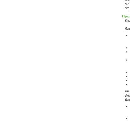
ме
оф
Пред
Зн
Дл
==
Зн
Дл