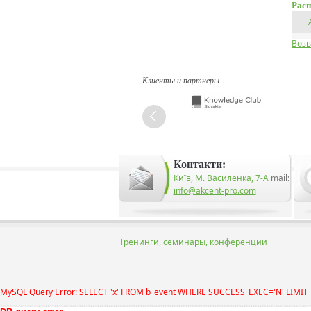
Расп
Возв
Клиенты и партнеры
Контакти:
Київ, М. Василенка, 7-А
mail:
info@akcent-pro.com
Тренинги, семинары, конференции
MySQL Query Error: SELECT 'x' FROM b_event WHERE SUCCESS_EXEC='N' LIMIT 