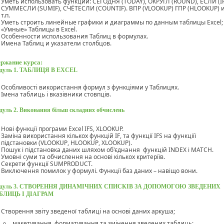
Уметь использовать функции: СЕГОДНЯ (TODAY), ОКРУГЛ (ROUND), ЕСЛИ (IF
СУММЕСЛИ (SUMIF), СЧЁТЕСЛИ (COUNTIF). ВПР (VLOOKUP) ГПР (HLOOKUP) 
т.п.
Уметь строить линейные графики и диаграммы по данным таблицы Excel;
«Умные» Таблицы в Excel.
Особенности использования Таблиц в формулах.
Имена Таблиц и указатели столбцов.
ржание курса:
дуль 1.
ТАБЛИЦЯ В EXCEL
Особливості використання формул з функціями у Таблицях.
Імена таблиць і вказівники стовпців.
дуль 2.
Виконання більш складних обчислень
Нові функції програми Excel IFS, ХLOOKUP.
Заміна використання кількох функцій
IF
, та функції
IFS
на функціїї
підстановки (
VLOOKUP
,
HLOOKUP
,
XLOOKUP
).
Пошук і підстановка даних шляхом об'єднання функцій
INDEX
і
MATCH
.
Умовні суми та обчислення на основі кількох критеріїв.
Секрети функції SUMPRODUCT.
Виключення помилок у формулі. Функції баз даних – навіщо вони
.
дуль 3.
СТВОРЕННЯ ДИНАМІЧНИХ СПИСКІВ ЗА ДОПОМОГОЮ ЗВЕДЕНИХ
БЛИЦЬ І ДІАГРАМ
Створення звіту зведеної таблиці на основі даних аркуша;
макетування, форматування та змінення зведених таблиць;