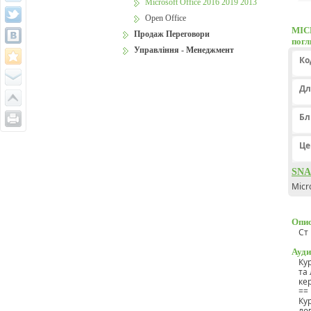
Microsoft Office 2016 2019 2013
Open Office
MIC
Продаж Переговори
погл
Управління - Менеджмент
Ко
Дл
Бл
Це
SNA
Micr
Опис
Ст
Ауди
Кур
та 
ке
==
Ку
ло