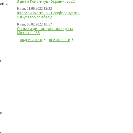
З днем Конституції України. 2022
ей и
Киев, 01.06.2022 12:32
Interview Warmup – Google запустив
симулятор співбесід
Киев, 06.02.2022 10:57
Очные и дистанционные курсы
Microsoft 365
подписаться
все новости
О
ие