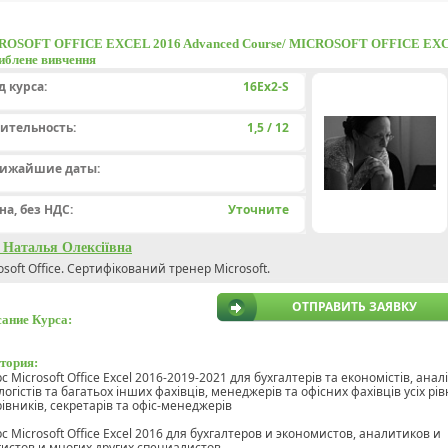
ROSOFT OFFICE EXCEL 2016 Advanced Сourse/ MICROSOFT OFFICE EX
иблене вивчення
д курса:
16Ex2-S
ительность:
1,5 / 12
ижайшие даты:
на, без НДС:
Уточните
 Наталья Олексіївна
osoft Office. Сертифікований тренер Microsoft.
ОТПРАВИТЬ ЗАЯВКУ
ание Курса:
тория:
с Microsoft Office Excel 2016-2019-2021 для бухгалтерів та економістів, анал
логістів та багатьох інших фахівців, менеджерів та офісних фахівців усіх рів
рівників, секретарів та офіс-менеджерів
рс Microsoft Office Excel 2016 для бухгалтеров и экономистов, аналитиков и
гистов и многих других специалистов,