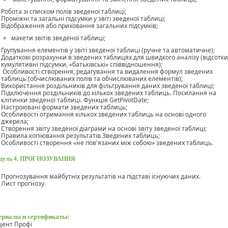
Робота зі списком полів зведеної таблиці;
Проміжні та загальні підсумки у звіті зведеної таблиці;
Відображення або приховання загальних підсумків;
макети звітів зведеної таблиці;
Групування елементів у звіті зведеної таблиці (ручне та автоматичне);
Додаткові розрахунки в зведених таблицях для швидкого аналізу (відсотки
кумулятивні підсумки, «батьківські» співвідношення);
Особливості створення, редагування та видалення формул зведених
таблиць (обчислюваних полів та обчислюваних елементів);
Використання роздільників для фільтрування даних зведеної таблиці;
Підключення роздільників до кількох зведених таблиць. Посилання на
клітинки зведеної таблиці. Функція GetPivotDate;
Настроювані формати зведених таблиць;
Особливості отримання кількох зведених таблиць на основі одного
джерела;
Створення звіту зведеної діаграми на основі звіту зведеної таблиці;
Правила копіювання результатів Зведених таблиць;
Особливості створення «не пов'язаних між собою» зведених таблиць.
дуль 4.
ПРОГНОЗУВАННЯ
Прогнозування майбутніх результатів на підставі існуючих даних.
Лист прогнозу.
риалы и сертификаты:
цент Профі