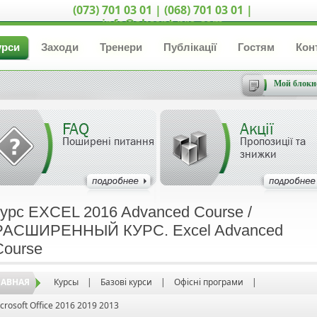
(073) 701 03 01 | (068) 701 03 01 |
info@akcent-pro.com
урси
Заходи
Тренери
Публікації
Гостям
Кон
Мой блокн
FAQ
Акції
Поширені питання
Пропозиції та
знижки
курс EXCEL 2016 Advanced Сourse /
РАСШИРЕННЫЙ КУРС. Excel Advanced
Сourse
ЛАВНАЯ
Курсы
|
Базові курси
|
Офісні програми
|
crosoft Office 2016 2019 2013