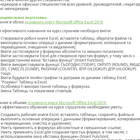
неджеров и офисных специалистов всех уровней, руководителей, секретар
ис-менеджеров
варительная подготовка:
ання в обсязі
основного курсу Microsoft Office Excel 2016
я ефективного навчання на курсі слухачеві необхідно вміти:
Створювати робочі книги Excel, вставляти таблиці, зберігати файли та
виконувати основні операції з даними (форматування, копіювання та
переміщення, очищення та видалення);
Вміти застосовувати у формулах абсолютні та змішані посилання;
Вміти застосовувати Excel для створення простих формул, у тому числі з
використанням вікна "Вставка функції" (Insert Function);
Вміти використовувати функції: СЬОГОДНІ (TODAY), ОКРУГЛ (ROUND), ЯКЩ
(IF), СУМІСЛІ (SUMIF), РАХУНКИ (COUNTIF). ВПР (VLOOKUP) ДПР (HLOOKUP)
тощо.
Вміти будувати лінійні графіки та діаграми за даними таблиці Excel;
"Розумні" Таблиці в Excel.
Особливості використання таблиць у формулах.
Імена Таблиць та покажчики стовпців.
ание в объеме
основного курса Microsoft Office Excel 2016
я эффективного обучения на курсе слушателю необходимо уметь:
Создавать рабочие книги Excel, вставлять таблицы, сохранять файлы и
выполнять основные операции с данными (форматирование, копирован
и перемещение, очистка и удаление);
Уметь применять в формулах абсолютные и смешанные ссылки;
Уметь применять Excel для создания простых формул, в том числе, с
использованием окна «Вставка функции» (Insert Function);