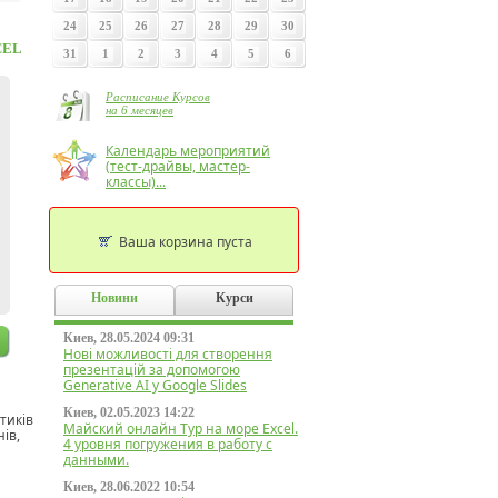
24
25
26
27
28
29
30
CEL
31
1
2
3
4
5
6
Расписание Курсов
на 6 месяцев
Календарь мероприятий
(тест-драйвы, мастер-
классы)...
Ваша корзина пуста
Новини
Курси
Киев, 28.05.2024 09:31
Нові можливості для створення
презентацій за допомогою
Generative AI у Google Slides
Киев, 02.05.2023 14:22
ітиків
Майский онлайн Тур на море Excel.
нів,
4 уровня погружения в работу с
данными.
Киев, 28.06.2022 10:54