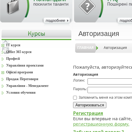
посилити таланти
Поширені п
Авторизация
IT курси
ГЛАВНАЯ
Авторизация
Office 365 курси
Професії
Управління проектами
Пожалуйста, авторизуйтес
Офісні програми
Авторизация
Продаж Переговори
Логин:
Управління - Менеджмент
Пароль:
Условия обучения
Запомнить меня на этом ком
Регистрация
Если вы впервые на сайте
регистрационную форму.