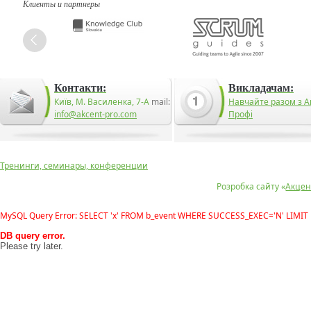
Клиенты и партнеры
Контакти:
Викладачам:
Київ, М. Василенка, 7-А
mail:
Навчайте разом з А
info@akcent-pro.com
Профі
Тренинги, семинары, конференции
Розробка сайту «
Акцен
MySQL Query Error: SELECT 'x' FROM b_event WHERE SUCCESS_EXEC='N' LIMIT 
DB query error.
Please try later.