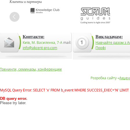
Клиенты и партнеры
Контакти:
Викладачам:
Київ, М. Василенка, 7-А
mail:
Навчайте разом з А
info@akcent-pro.com
Профі
Тренинги, семинары, конференции
Розробка сайту «
Акцен
MySQL Query Error: SELECT 'x' FROM b_event WHERE SUCCESS_EXEC='N' LIMIT 
DB query error.
Please try later.