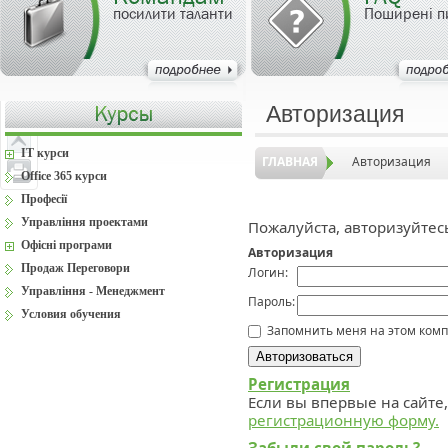
посилити таланти
Поширені п
Авторизация
IT курси
ГЛАВНАЯ
Авторизация
Office 365 курси
Професії
Управління проектами
Пожалуйста, авторизуйтес
Офісні програми
Авторизация
Продаж Переговори
Логин:
Управління - Менеджмент
Пароль:
Условия обучения
Запомнить меня на этом ком
Регистрация
Если вы впервые на сайте
регистрационную форму.