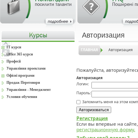
посилити таланти
Поширені п
Авторизация
IT курси
ГЛАВНАЯ
Авторизация
Office 365 курси
Професії
Управління проектами
Пожалуйста, авторизуйтес
Офісні програми
Авторизация
Продаж Переговори
Логин:
Управління - Менеджмент
Пароль:
Условия обучения
Запомнить меня на этом ком
Регистрация
Если вы впервые на сайте
регистрационную форму.