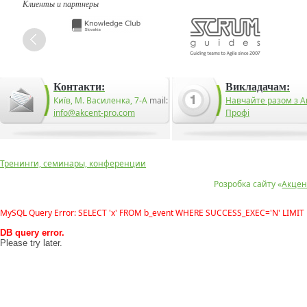
Клиенты и партнеры
Контакти:
Викладачам:
Київ, М. Василенка, 7-А
mail:
Навчайте разом з А
info@akcent-pro.com
Профі
Тренинги, семинары, конференции
Розробка сайту «
Акцен
MySQL Query Error: SELECT 'x' FROM b_event WHERE SUCCESS_EXEC='N' LIMIT 
DB query error.
Please try later.