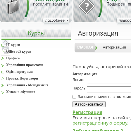
посилити таланти
Поширені п
Авторизация
IT курси
ГЛАВНАЯ
Авторизация
Office 365 курси
Професії
Управління проектами
Пожалуйста, авторизуйтес
Офісні програми
Авторизация
Продаж Переговори
Логин:
Управління - Менеджмент
Пароль:
Условия обучения
Запомнить меня на этом ком
Регистрация
Если вы впервые на сайте
регистрационную форму.