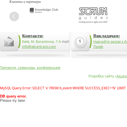
Клиенты и партнеры
Контакти:
Викладачам:
Київ, М. Василенка, 7-А
mail:
Навчайте разом з А
info@akcent-pro.com
Профі
Тренинги, семинары, конференции
Розробка сайту «
Акцен
MySQL Query Error: SELECT 'x' FROM b_event WHERE SUCCESS_EXEC='N' LIMIT 
DB query error.
Please try later.