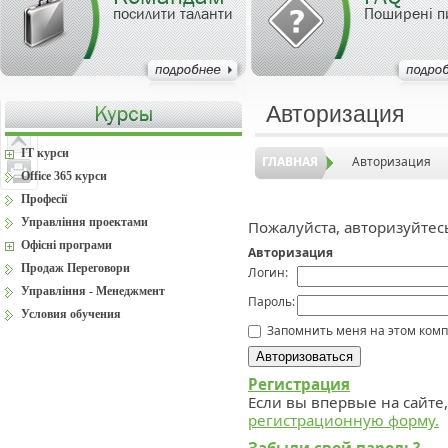
посилити таланти
Поширені п
Авторизация
IT курси
ГЛАВНАЯ
Авторизация
Office 365 курси
Професії
Управління проектами
Пожалуйста, авторизуйтес
Офісні програми
Авторизация
Продаж Переговори
Логин:
Управління - Менеджмент
Пароль:
Условия обучения
Запомнить меня на этом ком
Регистрация
Если вы впервые на сайте
регистрационную форму.