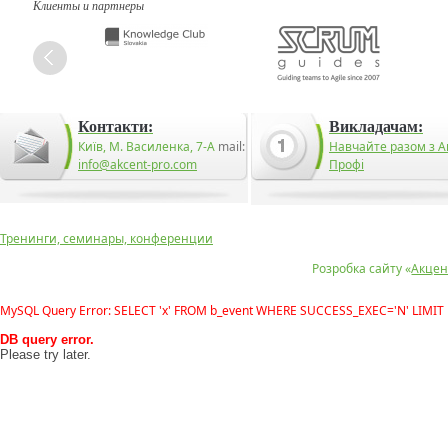
Клиенты и партнеры
Контакти:
Викладачам:
Київ, М. Василенка, 7-А
mail:
Навчайте разом з А
info@akcent-pro.com
Профі
Тренинги, семинары, конференции
Розробка сайту «
Акцен
MySQL Query Error: SELECT 'x' FROM b_event WHERE SUCCESS_EXEC='N' LIMIT 
DB query error.
Please try later.