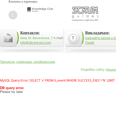
Клиенты и партнеры
Контакти:
Викладачам:
Київ, М. Василенка, 7-А
mail:
Навчайте разом з А
info@akcent-pro.com
Профі
Тренинги, семинары, конференции
Розробка сайту «
Акцен
MySQL Query Error: SELECT 'x' FROM b_event WHERE SUCCESS_EXEC='N' LIMIT 
DB query error.
Please try later.