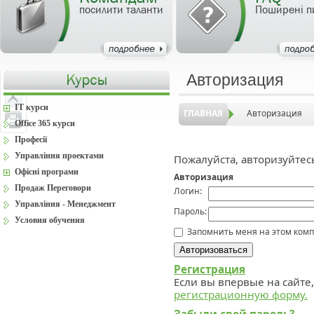
посилити таланти
Поширені п
Авторизация
IT курси
ГЛАВНАЯ
Авторизация
Office 365 курси
Професії
Управління проектами
Пожалуйста, авторизуйтес
Офісні програми
Авторизация
Продаж Переговори
Логин:
Управління - Менеджмент
Пароль:
Условия обучения
Запомнить меня на этом ком
Регистрация
Если вы впервые на сайте
регистрационную форму.