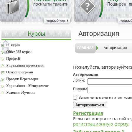
посилити таланти
Поширені п
Авторизация
IT курси
ГЛАВНАЯ
Авторизация
Office 365 курси
Професії
Управління проектами
Пожалуйста, авторизуйтес
Офісні програми
Авторизация
Продаж Переговори
Логин:
Управління - Менеджмент
Пароль:
Условия обучения
Запомнить меня на этом ком
Регистрация
Если вы впервые на сайте
регистрационную форму.