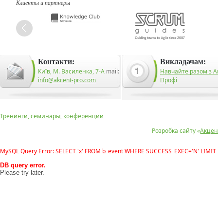
Клиенты и партнеры
Контакти:
Викладачам:
Київ, М. Василенка, 7-А
mail:
Навчайте разом з А
info@akcent-pro.com
Профі
Тренинги, семинары, конференции
Розробка сайту «
Акцен
MySQL Query Error: SELECT 'x' FROM b_event WHERE SUCCESS_EXEC='N' LIMIT 
DB query error.
Please try later.