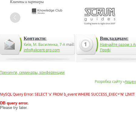
Клиенты и партнеры
Контакти:
Викладачам:
Київ, М. Василенка, 7-А
mail:
Навчайте разом з А
info@akcent-pro.com
Профі
Тренинги, семинары, конференции
Розробка сайту «
Акцен
MySQL Query Error: SELECT 'x' FROM b_event WHERE SUCCESS_EXEC='N' LIMIT 
DB query error.
Please try later.