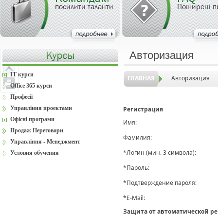
посилити таланти
Поширені п
Авторизация
IT курси
ГЛАВНАЯ
Авторизация
Office 365 курси
Професії
Управління проектами
Регистрация
Офісні програми
Имя:
Продаж Переговори
Фамилия:
Управління - Менеджмент
*
Логин (мин. 3 символа):
Условия обучения
*
Пароль:
*
Подтверждение пароля:
*
E-Mail:
Защита от автоматической р