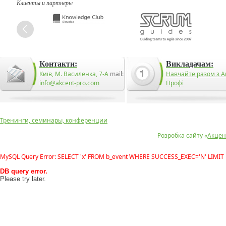
Клиенты и партнеры
Контакти:
Викладачам:
Київ, М. Василенка, 7-А
mail:
Навчайте разом з А
info@akcent-pro.com
Профі
Тренинги, семинары, конференции
Розробка сайту «
Акцен
MySQL Query Error: SELECT 'x' FROM b_event WHERE SUCCESS_EXEC='N' LIMIT 
DB query error.
Please try later.