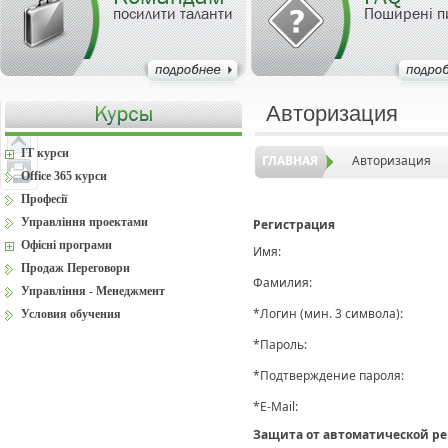
посилити таланти
Поширені п
Авторизация
IT курси
ГЛАВНАЯ
Авторизация
Office 365 курси
Професії
Управління проектами
Регистрация
Офісні програми
Имя:
Продаж Переговори
Фамилия:
Управління - Менеджмент
*
Логин (мин. 3 символа):
Условия обучения
*
Пароль:
*
Подтверждение пароля:
*
E-Mail:
Защита от автоматической р