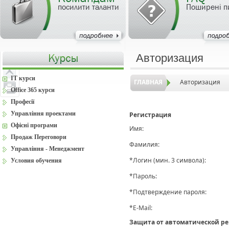
посилити таланти
Поширені п
Авторизация
IT курси
ГЛАВНАЯ
Авторизация
Office 365 курси
Професії
Управління проектами
Регистрация
Офісні програми
Имя:
Продаж Переговори
Фамилия:
Управління - Менеджмент
*
Логин (мин. 3 символа):
Условия обучения
*
Пароль:
*
Подтверждение пароля:
*
E-Mail:
Защита от автоматической р