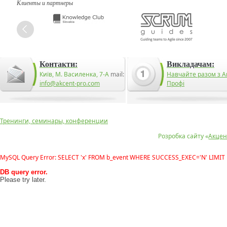
Клиенты и партнеры
Контакти:
Викладачам:
Київ, М. Василенка, 7-А
mail:
Навчайте разом з А
info@akcent-pro.com
Профі
Тренинги, семинары, конференции
Розробка сайту «
Акцен
MySQL Query Error: SELECT 'x' FROM b_event WHERE SUCCESS_EXEC='N' LIMIT 
DB query error.
Please try later.