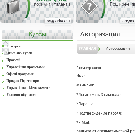
посилити таланти
Поширені п
Авторизация
IT курси
ГЛАВНАЯ
Авторизация
Office 365 курси
Професії
Управління проектами
Регистрация
Офісні програми
Имя:
Продаж Переговори
Фамилия:
Управління - Менеджмент
*
Логин (мин. 3 символа):
Условия обучения
*
Пароль:
*
Подтверждение пароля:
*
E-Mail:
Защита от автоматической р