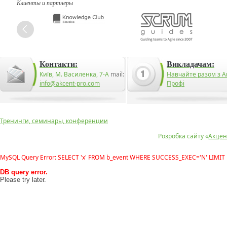
Клиенты и партнеры
Контакти:
Викладачам:
Київ, М. Василенка, 7-А
mail:
Навчайте разом з А
info@akcent-pro.com
Профі
Тренинги, семинары, конференции
Розробка сайту «
Акцен
MySQL Query Error: SELECT 'x' FROM b_event WHERE SUCCESS_EXEC='N' LIMIT 
DB query error.
Please try later.