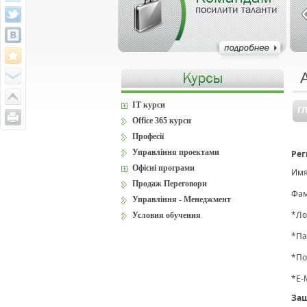
посилити таланти
IT курси
Г
Office 365 курси
Професії
Управління проектами
Рег
Офісні програми
Имя
Продаж Переговори
Фам
Управління - Менеджмент
*
Ло
Условия обучения
*
Па
*
По
*
E-
Защ