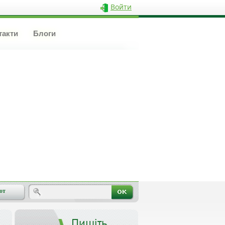
Войти
такти
Блоги
от
Пишіть