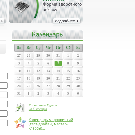
Форма зворотного
зв'язку
Пн
Вт
Ср
Чт
Пт
Сб
Вс
27
28
29
30
31
1
2
7
3
4
5
6
8
9
10
11
12
13
14
15
16
17
18
19
20
21
22
23
24
25
26
27
28
29
30
31
1
2
3
4
5
6
Расписание Курсов
на 6 месяцев
Календарь мероприятий
(тест-драйвы, мастер-
классы)...