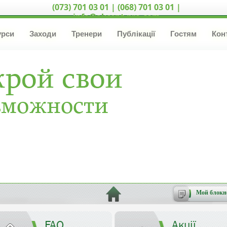
(073) 701 03 01 | (068) 701 03 01 |
info@akcent-pro.com
урси
Заходи
Тренери
Публікації
Гостям
Кон
Мой блокн
FAQ
Акції