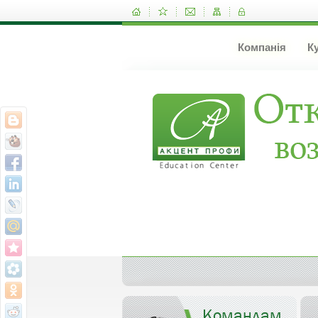
Компанія
К
Командам