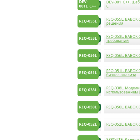
DEV-
DEV-001_C++. Шаб
001L_C++
C++
REQ-055L. BABOK 
REQ-055L
решения
REQ-053L. BABOK 
REQ-053L
требований
REQ-056L
REQ-056L. BABOK 
REQ-051L. BABOK 
REQ-051L
бизнес-анализа
REQ-038L. Модели
REQ-038L
использованием 
REQ-050L
REQ-050L. BABOK G
REQ-052L
REQ-052L. BABOK 
SPROUTE. Развер