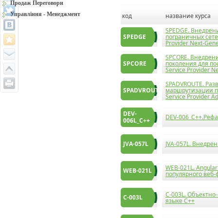
Продаж Переговори
Управління - Менеджмент
код
название курса
SPEDGE. Внедрени
SPEDGE
пограничных сетев
Provider Next-Gene
SPCORE. Внедрени
SPCORE
поколения для пос
Service Provider N
SPADVROUTE. Раз
SPADVROUTE
маршрутизации пос
Service Provider A
DEV-
DEV-006_C++.Рефа
006L_C++
JVA-057L
JVA-057L. Внедрен
WEB-021L. Angula
WEB-021L
популярного веб
С-003L. Объектн
С-003L
языке С++