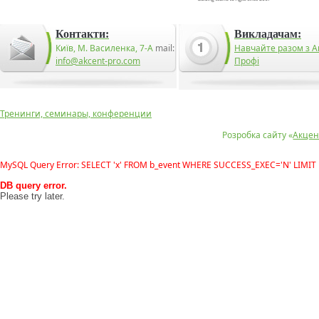
Контакти:
Викладачам:
Київ, М. Василенка, 7-А
mail:
Навчайте разом з А
info@akcent-pro.com
Профі
Тренинги, семинары, конференции
Розробка сайту «
Акцен
MySQL Query Error: SELECT 'x' FROM b_event WHERE SUCCESS_EXEC='N' LIMIT 
DB query error.
Please try later.