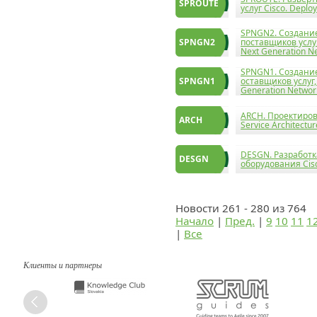
SPROUTE
услуг Cisco. Deplo
SPNGN2. Создание
SPNGN2
поставщиков услуг,
Next Generation Ne
SPNGN1. Создание
SPNGN1
оставщиков услуг, 
Generation Network
ARCH. Проектирова
ARCH
Service Architectur
DESGN. Разработк
DESGN
оборудования Cisco
Новости 261 - 280 из 764
Начало
|
Пред.
|
9
10
11
1
|
Все
Клиенты и партнеры