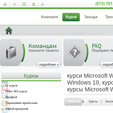
(073) 701
inf
Компанія
Курси
Заходи
Тре
Командам
FAQ
посилити таланти
Поширені п
курси Microsoft 
Windows 10, курс
IT курси
курсы Microsoft
Office 365 курси
Професії
ГЛАВНАЯ
Курсы
|
Базо
Управління проектами
Офісні програми