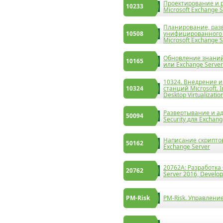
Проектирование и 
10233
Microsoft Exchange 
Планирование, раз
10508
унифицированного
Microsoft Exchange 
Обновление знаний 
10165
или Exchange Server
10324. Внедрение 
10324
станций Microsoft. 
Desktop Virtualizatio
Развертывание и ад
50094
Security для Exchan
Написание скриптов
50162
Exchange Server
20762A: Разработка
20762
Server 2016, Develo
PM-Risk
PM-Risk. Управлени