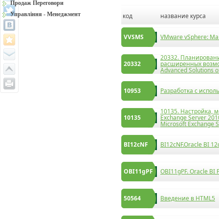
Продаж Переговори
Управління - Менеджмент
код
название курса
VVSMS
VMware vSphere: Man
20332. Планирован
20332
расширенных возмож
Advanced Solutions o
10953
Разработка c испо
10135. Настройка, 
10135
Exchange Server 2010
Microsoft Exchange 
BI12cNF
BI12cNF.Oracle BI 12
OBI11gPF
OBI11gPF. Oracle BI 
50564
Введение в HTML5