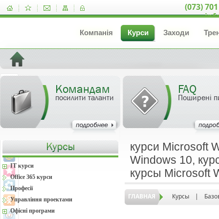
(073) 701
inf
Компанія
Курси
Заходи
Тре
Командам
FAQ
посилити таланти
Поширені п
курси Microsoft 
Windows 10, курс
IT курси
курсы Microsoft
Office 365 курси
Професії
ГЛАВНАЯ
Курсы
|
Базо
Управління проектами
Офісні програми