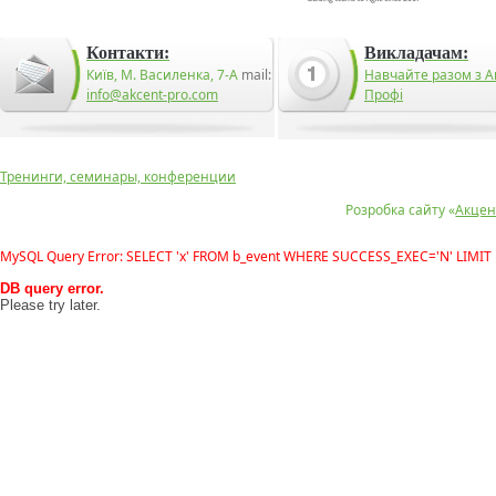
Контакти:
Викладачам:
Київ, М. Василенка, 7-А
mail:
Навчайте разом з А
info@akcent-pro.com
Профі
Тренинги, семинары, конференции
Розробка сайту «
Акцен
MySQL Query Error: SELECT 'x' FROM b_event WHERE SUCCESS_EXEC='N' LIMIT 
DB query error.
Please try later.