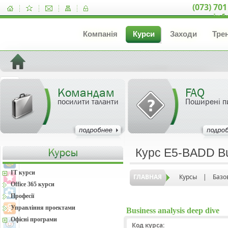
(073) 701
inf
Компанія
Курси
Заходи
Тре
Командам
FAQ
посилити таланти
Поширені п
Курс Е5-BADD Bus
IT курси
ГЛАВНАЯ
Курсы
|
Базо
Office 365 курси
Професії
Управління проектами
Business analysis deep dive
Офісні програми
Код курса: