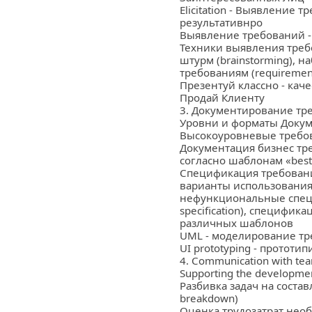
Elicitation - Выявление 
результативнро
Выявление требований -
Техники выявления требо
штурм (brainstorming), н
требованиям (requirement
Презентуй классно - кач
Продай Клиенту
3. Документирование тре
Уровни и форматы Доку
Высокоуровневые требова
Документация бизнес тре
согласно шаблонам «best 
Спецификация требований
варианты использования 
нефункциональные специф
specification), специфик
различных шаблонов
UML - моделирование т
UI prototyping - протот
4. Communication with te
Supporting the developme
Разбивка задач на соста
breakdown)
Оценка трудозатрат необ