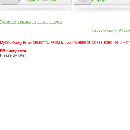
info@akcent-pro.com
Профі
Тренинги, семинары, конференции
Розробка сайту «
Акцен
MySQL Query Error: SELECT 'x' FROM b_event WHERE SUCCESS_EXEC='N' LIMIT 
DB query error.
Please try later.