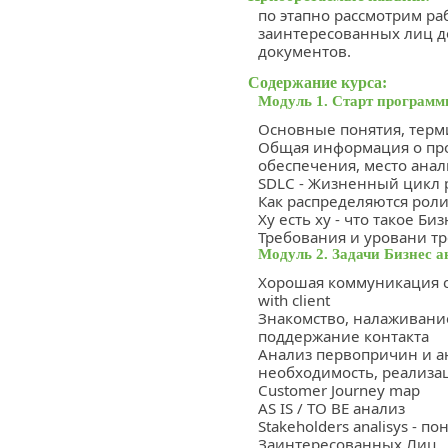
по этапно рассмотрим ра
заинтересованных лиц д
документов.
Содержание курса:
Модуль 1. Старт программ
Основные понятия, тер
Общая информация о про
обеспечения, место анал
SDLC - Жизненный цикл 
Как распределяются роли
Ху есть ху - что такое Би
Требования и уровани т
Модуль 2. Задачи Бизнес 
Хорошая коммуникация с
with client
Знакомство, налаживани
поддержание контакта
Анализ первопричин и а
необходимость, реализа
Customer Journey map
AS IS / TO BE анализ
Stakeholders analisys - п
Заинтересованных Лиц