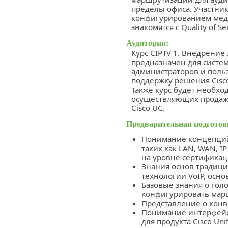
пределы офиса. Участники
конфигурированием меди
знакомятся с Quality of Se
Аудитория:
Курс CIPTV 1. Внедрение 
предназначен для систе
администраторов и поль
поддержку решения Cisco
Также курс будет необхо
осуществляющих продаж
Cisco UC.
Предварительная подготов
Понимание концепций
таких как LAN, WAN, 
на уровне сертифика
Знания основ традици
технологии VoIP, осн
Базовые знания o гол
конфигурировать мар
Представление о конв
Понимание интерфейс
для продукта Cisco Uni