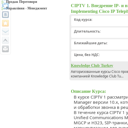
Продаж Переговори
CIPTV 1. Внедрение IP- и в
Управління - Менеджмент
Implementing Cisco IP Teleph
Код курса:
Длительность:
Ближайшие даты:
Цена, без НДС:
Knowledge Club Turkey
Авторизованные курсы Сisco про
компанией Knowledge Club Tu...
Описание Курса:
В курсе CIPTV 1 рассматр
Manager версии 10.x, к
и обработки звонка в реш
В течение курса CIPTV 1
Unified Communications 
MGCP и Н323, SIP-транки
маршрутизации для аудио