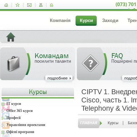
(073) 701
inf
Компанія
Курси
Заходи
Тре
Командам
FAQ
посилити таланти
Поширені п
CIPTV 1. Внедре
Cisco, часть 1. I
IT курси
Telephony & Video
Office 365 курси
Професії
ГЛАВНАЯ
Курсы
|
Базо
Управління проектами
Офісні програми