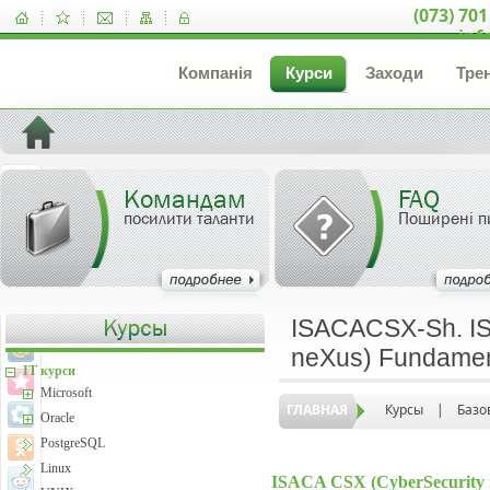
(073) 701
inf
Компанія
Курси
Заходи
Тре
Командам
FAQ
посилити таланти
Поширені п
ISACACSX-Sh. IS
neXus) Fundamen
IT курси
Microsoft
ГЛАВНАЯ
Курсы
|
Базо
Oracle
PostgreSQL
Linux
ISACA CSX (CyberSecurity 