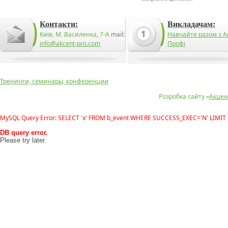
Контакти:
Викладачам:
Київ, М. Василенка, 7-А
mail:
Навчайте разом з А
info@akcent-pro.com
Профі
Тренинги, семинары, конференции
Розробка сайту «
Акцен
MySQL Query Error: SELECT 'x' FROM b_event WHERE SUCCESS_EXEC='N' LIMIT 
DB query error.
Please try later.