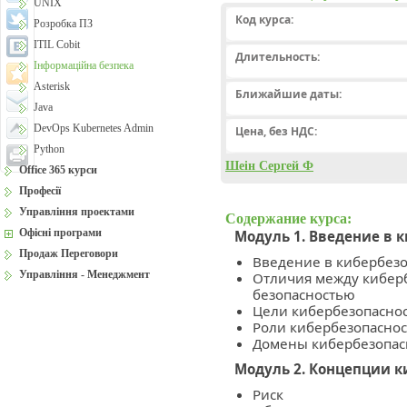
UNIX
Код курса:
Розробка ПЗ
ITIL Cobit
Длительность:
Інформаційна безпека
Asterisk
Ближайшие даты:
Java
DevOps Kubernetes Admin
Цена, без НДС:
Python
Шеін Сергей Ф
Office 365 курси
Професії
Управління проектами
Содержание курса:
Офісні програми
Модуль 1. Введение в 
Продаж Переговори
Введение в кибербезо
Управління - Менеджмент
Отличия между кибер
безопасностью
Цели кибербезопасно
Роли кибербезопаснос
Домены кибербезопас
Модуль 2. Концепции к
Риск