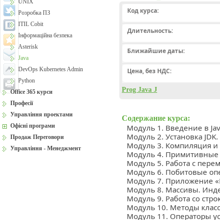
UNIX
Код курса:
Розробка ПЗ
ITIL Cobit
Длительность:
Інформаційна безпека
Asterisk
Ближайшие даты:
Java
DevOps Kubernetes Admin
Цена, без НДС:
Python
Prog Java J
Office 365 курси
Професії
Управління проектами
Содержание курса:
Офісні програми
Модуль 1. Введение в Java.
Модуль 2. Установка JDK. С
Продаж Переговори
Модуль 3. Компиляция и
Управління - Менеджмент
Модуль 4. Примитивные
Модуль 5. Работа с пер
Модуль 6. Побитовые оп
Модуль 7. Приложение «
Модуль 8. Массивы. Инд
Модуль 9. Работа со стро
Модуль 10. Методы класс
Модуль 11. Операторы у