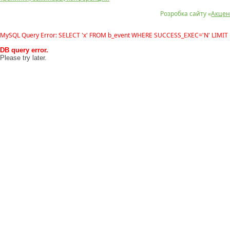
Розробка сайту «
Акцен
MySQL Query Error: SELECT 'x' FROM b_event WHERE SUCCESS_EXEC='N' LIMIT 
DB query error.
Please try later.