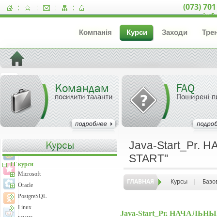
(073) 701
inf
Компанія
Курси
Заходи
Тре
Командам
FAQ
посилити таланти
Поширені п
Java-Start_Pr.
START"
IT курси
Microsoft
ГЛАВНАЯ
Курсы
|
Базо
Oracle
PostgreSQL
Linux
Java-Start_Pr. НАЧАЛЬН