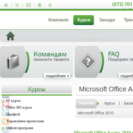
(073) 701
inf
Компанія
Курси
Заходи
Тре
Командам
FAQ
посилити таланти
Поширені п
Microsoft Office
IT курси
ГЛАВНАЯ
Курсы
|
Базо
Office 365 курси
Microsoft Office 2010
Професії
Управління проектами
Офісні програми
Microsoft Office Access 201