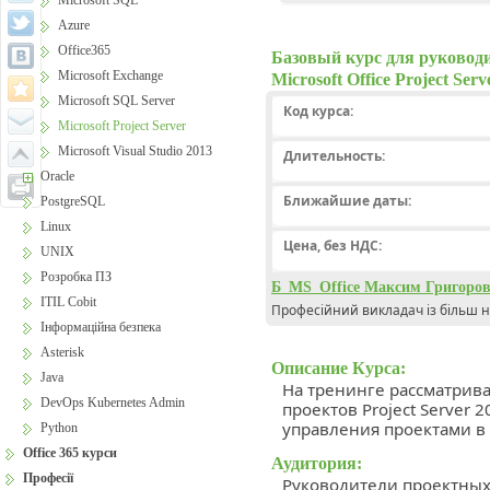
Microsoft SQL
Azure
Office365
Базовый курс для руковод
Microsoft Exchange
Microsoft Office Project Serv
Microsoft SQL Server
Код курса:
Microsoft Project Server
Microsoft Visual Studio 2013
Длительность:
Oracle
Ближайшие даты:
PostgreSQL
Linux
Цена, без НДС:
UNIX
Розробка ПЗ
Б_MS_Office Максим Григоро
ITIL Cobit
Професійний викладач із більш н
Інформаційна безпека
Asterisk
Описание Курса:
Java
На тренинге рассматрив
DevOps Kubernetes Admin
проектов Project Server 
управления проектами в
Python
Office 365 курси
Аудитория:
Професії
Руководители проектных