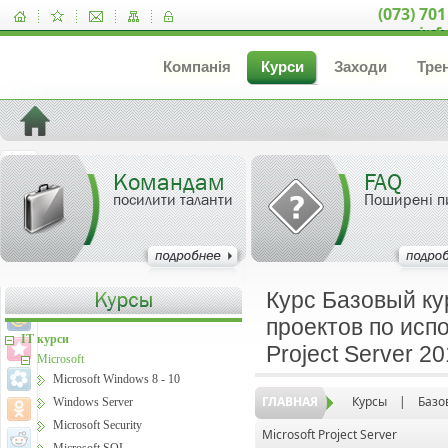
(073) 701
inf
Компанія
Курси
Заходи
Тре
Командам
FAQ
посилити таланти
Поширені п
Курс Базовый ку
проектов по испо
IT курси
Project Server 2
Microsoft
Microsoft Windows 8 - 10
ГЛАВНАЯ
Курсы
|
Базо
Windows Server
Microsoft Security
Microsoft Project Server