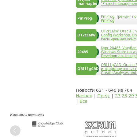
man-iapbe
"Project management
PmProg. Тренинг п
PmProg
PmProg
O12cEMW. Oracle Ent
O12cEMW
Config Workshop. Or
Расширенная конф
Курс 20485. Углубл
20485
Windows Store на яз
Development Using 
OBI11gCAD. Oracle 
OBI11gCAD
информационных пан
Create Analyses and
Новости 621 - 640 из 764
Начало
|
Пред.
|
27
28
29
|
Все
Клиенты и партнеры