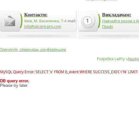
Контакти:
Викладачам:
Київ, М. Василенка, 7-А
mail:
Навчайте разом з А
info@akcent-pro.com
Профі
Тренинги, семинары, конференции
Розробка сайту «
Акцен
MySQL Query Error: SELECT 'x' FROM b_event WHERE SUCCESS_EXEC='N' LIMIT 
DB query error.
Please try later.