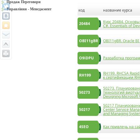
Продаж Переговори
Управління - Менеджмент
код
название курса
Курс 20484. Основы
20484
C#. Essentials of De
OBI11gBR
OBI11gBR. Oracle B
O9iDPU
Разработка програм
RH199. RHCSA Rapid
RH199
к сертификации R
50273. Планирован
50273
технологий виртуали
Designing Microsoft V
50217 Планировани
50217
Center Service Manag
and Managing Syste
4SEO
Как привлечь на са