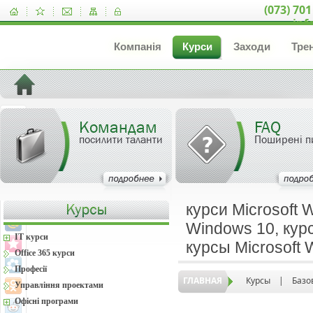
(073) 701
inf
Компанія
Курси
Заходи
Тре
Командам
FAQ
посилити таланти
Поширені п
курси Microsoft 
Windows 10, курс
IT курси
курсы Microsoft
Office 365 курси
Професії
ГЛАВНАЯ
Курсы
|
Базо
Управління проектами
Офісні програми