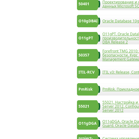
Проектирование и 
50401
данных Microsoft SQ
O10gDBAI
Oracle Database 10
O11gPT. Oracle Dat
O11gPT
производительности
DBA Release 2
Forefront TMG 2010
50357
безопасности. Курс 
Management Gatewa
ITIL-RCV
ITIL v3: Release, Cont
PmRisk
PmRisk. Прикладно
55021. Настройка и
55021
Server 2012. Configu
Server 2012
O11gDGA. Oracle D
O11gDGA
Guard. Oracle Datab
project-
Система управлени