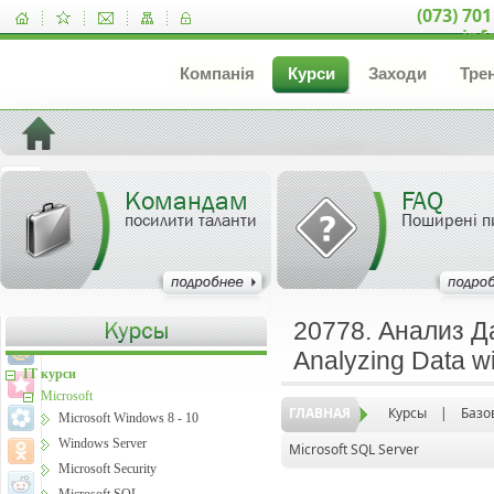
(073) 701
inf
Компанія
Курси
Заходи
Тре
Командам
FAQ
посилити таланти
Поширені п
20778. Анализ Д
Analyzing Data w
IT курси
Microsoft
ГЛАВНАЯ
Курсы
|
Базо
Microsoft Windows 8 - 10
Windows Server
Microsoft SQL Server
Microsoft Security