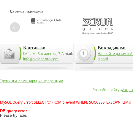
Клиенты и партнеры
Контакти:
Викладачам:
Київ, М. Василенка, 7-А
mail:
Навчайте разом з А
info@akcent-pro.com
Профі
Тренинги, семинары, конференции
Розробка сайту «
Акцен
MySQL Query Error: SELECT 'x' FROM b_event WHERE SUCCESS_EXEC='N' LIMIT 
DB query error.
Please try later.