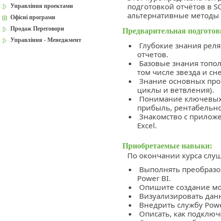
подготовкой отчётов в S
Управління проектами
альтернативные методы 
Офісні програми
Продаж Переговори
Предварительная подготов
Управління - Менеджмент
Глубокие знания реля
отчетов.
Базовые знания топо
том числе звезда и сн
Знание основных прог
циклы и ветвления).
Понимание ключевых п
прибыль, рентабельно
Знакомство с приложен
Exсel.
Приобретаемые навыки:
По окончании курса слуш
Выполнять преобразо
Power BI.
Опишите создание мод
Визуализировать данн
Внедрить службу Powe
Описать, как подключи