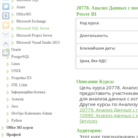
Microsoft SQL
Azure
20778. Анализ Данных с по
Power BI
Office365
Microsoft Exchange
Код курса:
Microsoft SQL Server
Длительность:
Microsoft Project Server
Microsoft Visual Studio 2013
Ближайшие даты:
Oracle
PostgreSQL
Цена, без НДС:
Linux
UNIX
Розробка ПЗ
Описание Курса:
ITIL Cobit
Цель курса 20778. Анали
Інформаційна безпека
предоставить участника
для анализа данных с ис
Asterisk
Другие курсы по Анализу
Java
20779. Анализ Данных с
DevOps Kubernetes Admin
10990. Анализ данных с 
Services
Python
Office 365 курси
Аудитория:
Професії
Этот курс предназначен 