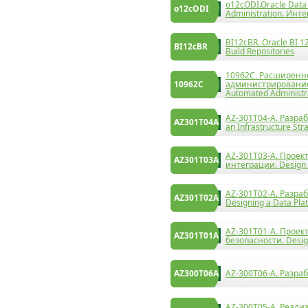
o12cODI.Oracle Data 
o12cODI
Administration. Ин
BI12cBR. Oracle BI 1
BI12cBR
Build Repositories
10962C. Расширенн
10962C
администрирование 
Automated Administr
AZ-301T04-A. Разраб
AZ301T04A
an Infrastructure Str
AZ-301T03-A. Проек
AZ301T03A
интеграции. Design f
AZ-301T02-A. Разра
AZ301T02A
Designing a Data Pla
AZ-301T01-A. Прое
AZ301T01A
безопасности. Designi
AZ300T06A
AZ-300T06-A. Разрабо
AZ-300T05-A. Реал