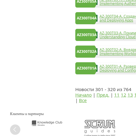
AZ300T05A
Implementing Authent
AZ-300T04-A. Созда
AZ300T04A
and Deploying Apps
AZ-300T03-A. Поним
AZ300T03A
Understanding Cloud 
AZ-300T02-A. Внедр
AZ300T02A
Implementing Worklo
AZ-300T01-А. Разве
AZ300T01А
Deploying and Config
Новости 301 - 320 из 764
Начало
|
Пред.
|
11
12
13
|
Все
Клиенты и партнеры