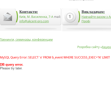
Контакти:
Викладачам:
Київ, М. Василенка, 7-А
mail:
Навчайте разом з А
info@akcent-pro.com
Профі
Тренинги, семинары, конференции
Розробка сайту «
Акцен
MySQL Query Error: SELECT 'x' FROM b_event WHERE SUCCESS_EXEC='N' LIMIT 
DB query error.
Please try later.