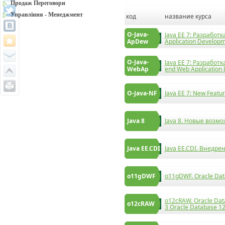
Продаж Переговори
Управління - Менеджмент
код
название курса
O-Java-
Java EE 7: Разработ
ApDew
Application Developm
O-Java-
Java EE 7: Разработ
WebAp
end Web Application
O-Java-NF
Java EE 7: New Featu
Java 8
Java 8. Новые возмо
Java EE.CDI
Java EE.CDI. Внедре
o11gDWF
o11gDWF. Oracle Dat
o12cRAW. Oracle Da
o12cRAW
3 Oracle Database 12