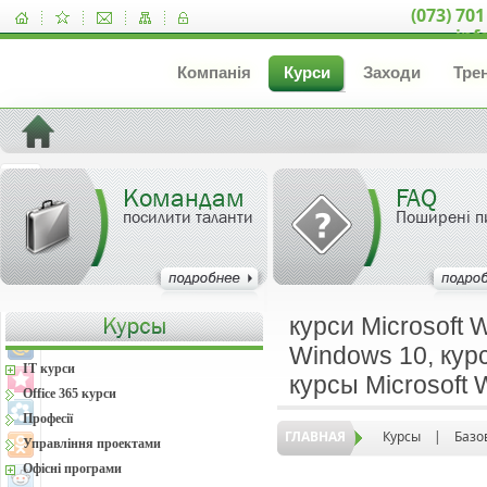
(073) 701
inf
Компанія
Курси
Заходи
Тре
Командам
FAQ
посилити таланти
Поширені п
курси Microsoft 
Windows 10, курс
IT курси
курсы Microsoft
Office 365 курси
Професії
ГЛАВНАЯ
Курсы
|
Базо
Управління проектами
Офісні програми