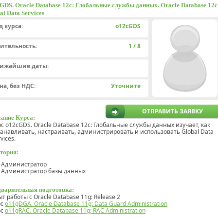
GDS. Oracle Database 12c: Глобальные службы данных. Oracle Database 12c
al Data Services
д курса:
o12cGDS
ительность:
1 / 8
ижайшие даты:
на, без НДС:
Уточните
ОТПРАВИТЬ ЗАЯВКУ
ание Курса:
рс o12cGDS. Oracle Database 12c: Глобальные службы данных изучает, как
танавливать, настраивать, администрировать и использовать Global Data
vices.
тория:
Администратор
Администратор базы данных
варительная подготовка:
ыт работы с Oracle Database 11g: Release 2
рс
o11gDGA. Oracle Database 11g: Data Guard Administration
рс
o11gRAC. Oracle Database 11g: RAC Administration