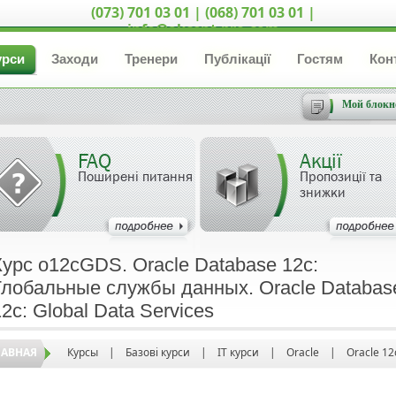
(073) 701 03 01 | (068) 701 03 01 |
info@akcent-pro.com
урси
Заходи
Тренери
Публікації
Гостям
Кон
Мой блокн
FAQ
Акції
Поширені питання
Пропозиції та
знижки
Курс o12cGDS. Oracle Database 12c:
Глобальные службы данных. Oracle Databas
12c: Global Data Services
ЛАВНАЯ
Курсы
|
Базові курси
|
IT курси
|
Oracle
|
Oracle 12