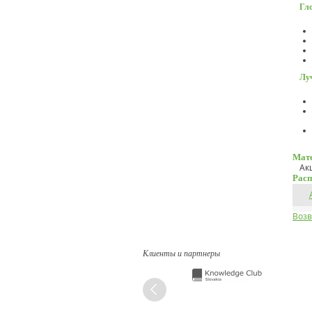
Гл
Луч
Мате
Ак
Расп
Возв
Клиенты и партнеры