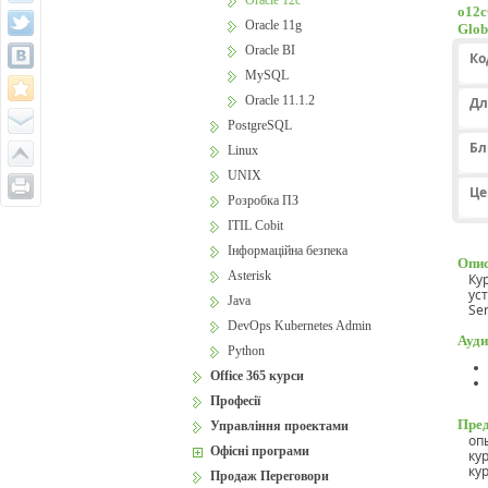
Oracle 12c
o12c
Oracle 11g
Glob
Oracle BI
Ко
MySQL
Oracle 11.1.2
Дл
PostgreSQL
Бл
Linux
UNIX
Це
Розробка ПЗ
ITIL Cobit
Інформаційна безпека
Опис
Asterisk
Ку
ус
Java
Ser
DevOps Kubernetes Admin
Ауди
Python
Office 365 курси
Професії
Пред
Управління проектами
оп
Офісні програми
ку
ку
Продаж Переговори