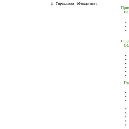
Управління - Менеджмент
Прио
По 
Соде
Об
Гл