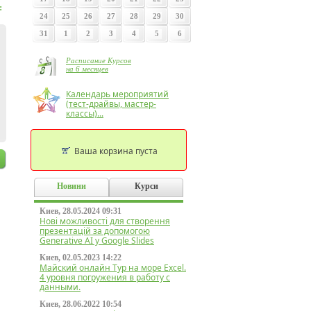
:
24
25
26
27
28
29
30
31
1
2
3
4
5
6
Расписание Курсов
на 6 месяцев
Календарь мероприятий
(тест-драйвы, мастер-
классы)...
Ваша корзина пуста
Новини
Курси
Киев, 28.05.2024 09:31
Нові можливості для створення
презентацій за допомогою
Generative AI у Google Slides
Киев, 02.05.2023 14:22
Майский онлайн Тур на море Excel.
4 уровня погружения в работу с
данными.
Киев, 28.06.2022 10:54