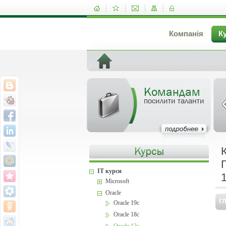
Компанія
К
Командам
посилити таланти
IT курси
Microsoft
Oracle
Г
Oracle 19c
Oracle 18c