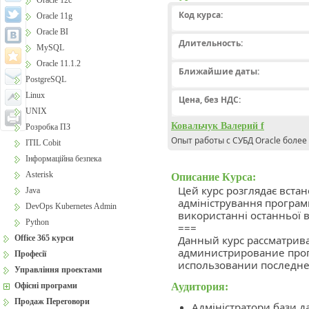
Oracle 12c
Код курса:
Oracle 11g
Oracle BI
Длительность:
MySQL
Oracle 11.1.2
Ближайшие даты:
PostgreSQL
Linux
Цена, без НДС:
UNIX
Ковальчук Валерий f
Розробка ПЗ
Опыт работы с СУБД Oracle более 
ITIL Cobit
Інформаційна безпека
Asterisk
Описание Курса:
Цей курс розглядає вста
Java
адміністрування програм
DevOps Kubernetes Admin
використанні останньої ве
Python
===
Office 365 курси
Данный курс рассматрива
администрирование прог
Професії
использовании последней
Управління проектами
Аудитория:
Офісні програми
Продаж Переговори
Адміністратори бази д