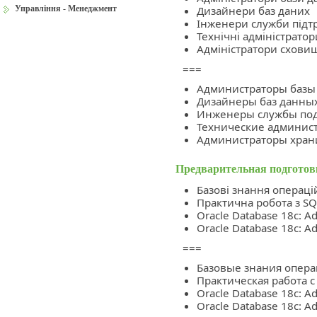
Управління - Менеджмент
Дизайнери баз даних
Інженери служби підт
Технічні адміністратор
Адміністратори схови
===
Администраторы базы
Дизайнеры баз данны
Инженеры службы по
Технические админис
Администраторы хра
Предварительная подготов
Базові знання операці
Практична робота з SQ
Oracle Database 18c: Ad
Oracle Database 18c: Ad
===
Базовые знания опера
Практическая работа с
Oracle Database 18c: Ad
Oracle Database 18c: Ad