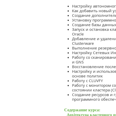
Настройку автономного
Как добавить новый уз
Создание дополнител
Установку программно
Создание базы данны
Запуск и остановка к
Oracle
Добавление и удалени
Clusterware
Выполнение резервно
Настройку Сетевых Ин
Работу со сканирован
и GNS
Восстановление после
Настройку и использо
основе политик
Работу с CLUVFY
Работу с монитором со
состоянии кластера (Clu
Создание ресурсов и г
программного обеспеч
Содержание курса:
Архітектура кластерного п