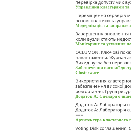
перевірка допустимих вуз
Управління кластерами та 
Переміщення серверів мі
основі політики та управ
Модернізація та виправлен
Завершення оновлення к
коли вузли стають недос
Моніторинг та усунення не
OCLUMON. Ключові показ
навантаження. Журнал ак
Викид вузла без перезав
Забезпечення високої дост
Clusterware
Використання кластерно
забезпечення високої до
розгортання. Група ресур
Додаток А: Сценарії очище
Додаток А: Лабораторія с
Додаток А: Лабораторія с
===
Архитектура кластерного 
Voting Disk соглашения. 