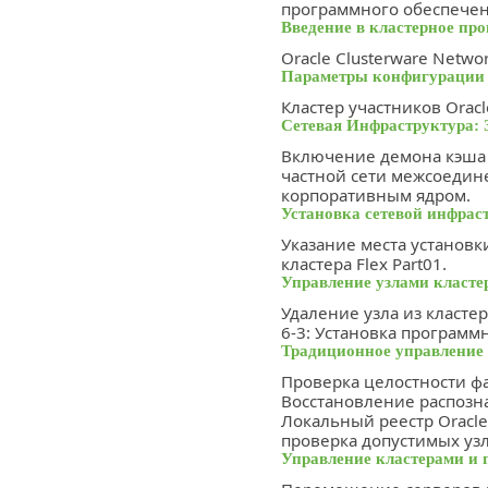
программного обеспечен
Введение в кластерное про
Oracle Clusterware Networ
Параметры конфигурации 
Кластер участников Orac
Сетевая Инфраструктура: 
Включение демона кэша с
частной сети межсоедине
корпоративным ядром.
Установка сетевой инфрас
Указание места установк
кластера Flex Part01.
Управление узлами класте
Удаление узла из кластер
6-3: Установка программ
Традиционное управление
Проверка целостности фа
Восстановление распозна
Локальный реестр Oracl
проверка допустимых узл
Управление кластерами и 