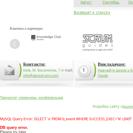
Август
Сентябрь
Ок
Возврат к списку
Клиенты и партнеры
Контакти:
Викладачам:
Київ, М. Василенка, 7-А
mail:
Навчайте разом з А
info@akcent-pro.com
Профі
Тренинги, семинары, конференции
Розробка сайту «
Акцен
MySQL Query Error: SELECT 'x' FROM b_event WHERE SUCCESS_EXEC='N' LIMIT 
DB query error.
Please try later.