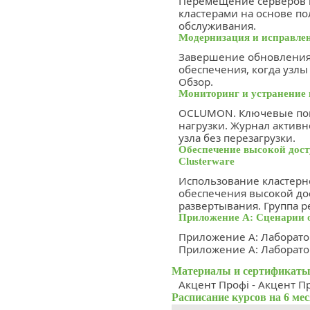
Перемещение серверов 
кластерами на основе п
обслуживания.
Модернизация и исправле
Завершение обновления
обеспечения, когда узлы
Обзор.
Мониторинг и устранение 
OCLUMON. Ключевые пок
нагрузки. Журнал активн
узла без перезагрузки.
Обеспечение высокой дос
Clusterware
Использование кластерн
обеспечения высокой до
развертывания. Группа р
Приложение А: Сценарии о
Приложение А: Лаборатор
Приложение А: Лаборатор
Материалы и сертификаты
Акцент Профі - Акцент П
Расписание курсов на 6 ме