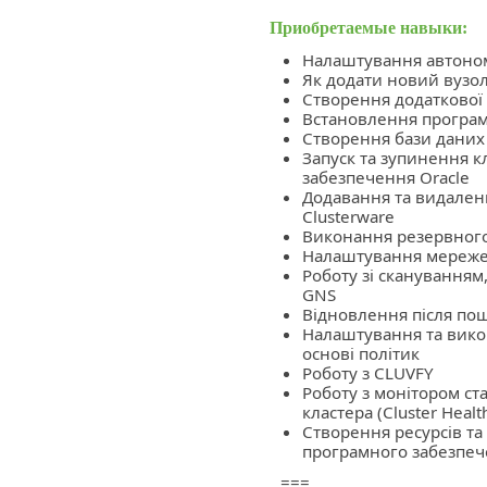
Приобретаемые навыки:
Налаштування автоном
Як додати новий вузол
Створення додаткової
Встановлення програм
Створення бази даних
Запуск та зупинення 
забезпечення Oracle
Додавання та видаленн
Clusterware
Виконання резервного
Налаштування мережев
Роботу зі скануванням
GNS
Відновлення після по
Налаштування та вико
основі політик
Роботу з CLUVFY
Роботу з монітором ст
кластера (Cluster Healt
Створення ресурсів та
програмного забезпеч
===