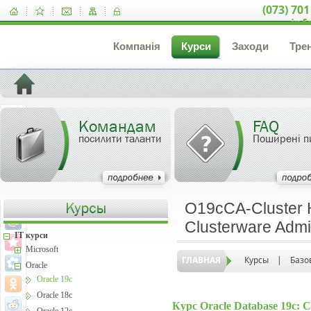
(073) 701
inf
Компанія
Курси
Заходи
Тре
Командам
FAQ
посилити таланти
Поширені п
O19cCA-Cluster 
Clusterware Admi
IT курси
Microsoft
ГЛАВНАЯ
Курсы
|
Базо
Oracle
Oracle 19c
Oracle 18c
Курс Oracle Database 19c: 