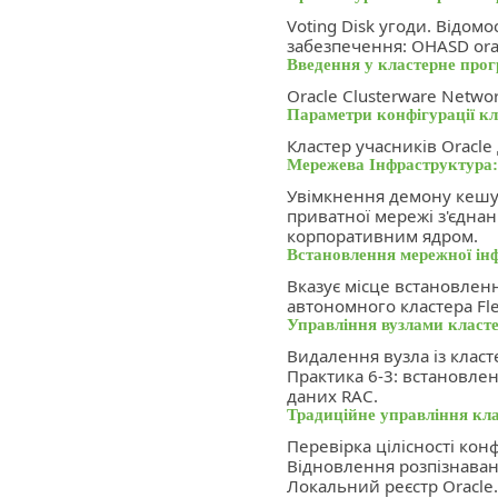
Voting Disk угоди. Відом
забезпечення: OHASD ora
Введення у кластерне прог
Oracle Clusterware Networ
Параметри конфігурації кл
Кластер учасників Oracle
Мережева Інфраструктура:
Увімкнення демону кешу 
приватної мережі з'єднан
корпоративним ядром.
Встановлення мережної ін
Вказує місце встановлен
автономного кластера Fle
Управління вузлами класт
Видалення вузла із класте
Практика 6-3: встановле
даних RAC.
Традиційне управління кл
Перевірка цілісності кон
Відновлення розпізнаванн
Локальний реєстр Oracle