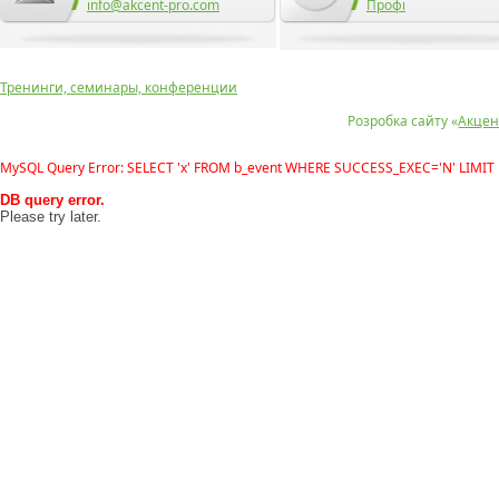
info@akcent-pro.com
Профі
Тренинги, семинары, конференции
Розробка сайту «
Акцен
MySQL Query Error: SELECT 'x' FROM b_event WHERE SUCCESS_EXEC='N' LIMIT 
DB query error.
Please try later.