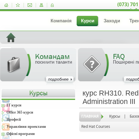
(073) 701
inf
Компанія
Курси
Заходи
Тре
Командам
FAQ
посилити таланти
Поширені п
курс RH310. Red
Administration III
IT курси
Office 365 курси
ГЛАВНАЯ
Курсы
|
Базо
Професії
Red Hat Courses
Управління проектами
Офісні програми