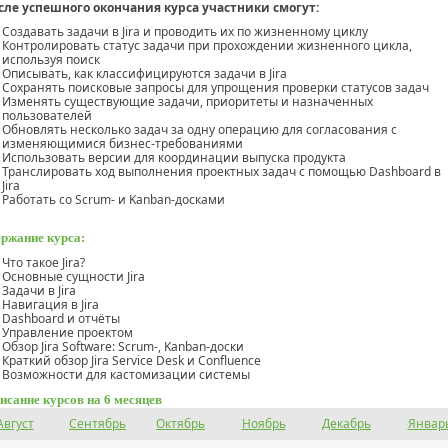
сле успешного окончания курса участники смогут:
Создавать задачи в Jira и проводить их по жизненному циклу
Контролировать статус задачи при прохождении жизненного цикла,
используя поиск
Описывать, как классифицируются задачи в Jira
Сохранять поисковые запросы для упрощения проверки статусов задач
Изменять существующие задачи, приоритеты и назначенных
пользователей
Обновлять несколько задач за одну операцию для согласования с
изменяющимися бизнес-требованиями
Использовать версии для координации выпуска продукта
Транслировать ход выполнения проектных задач с помощью Dashboard в
Jira
Работать со Scrum- и Kanban-досками
ржание курса:
Что такое Jira?
Основные сущности Jira
Задачи в Jira
Навигация в Jira
Dashboard и отчёты
Управление проектом
Обзор Jira Software: Scrum-, Kanban-доски
Краткий обзор Jira Service Desk и Confluence
Возможности для кастомизации системы
исание курсов на 6 месяцев
Август
Сентябрь
Октябрь
Ноябрь
Декабрь
Январ