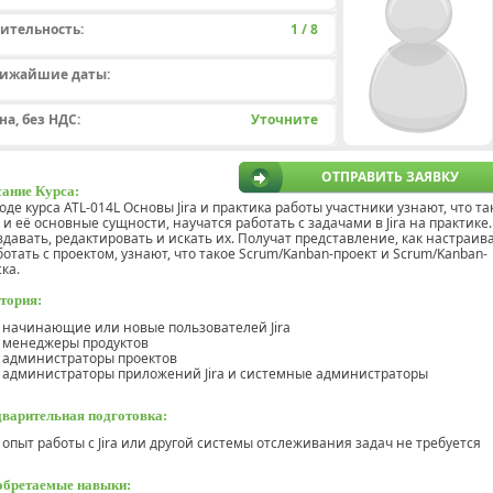
ительность:
1 / 8
ижайшие даты:
на, без НДС:
Уточните
ОТПРАВИТЬ ЗАЯВКУ
ание Курса:
ходе курса ATL-014L Основы Jira и практика работы участники узнают, что та
ra и её основные сущности, научатся работать с задачами в Jira на практике.
здавать, редактировать и искать их. Получат представление, как настраив
ботать с проектом, узнают, что такое Scrum/Kanban-проект и Scrum/Kanban-
ска.
тория:
начинающие или новые пользователей Jira
менеджеры продуктов
администраторы проектов
администраторы приложений Jira и системные администраторы
варительная подготовка:
опыт работы с Jira или другой системы отслеживания задач не требуется
бретаемые навыки: