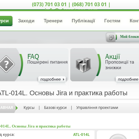
(073) 701 03 01 | (068) 701 03 01 |
info@akcent-pro.com
урси
Заходи
Тренери
Публікації
Гостям
Кон
Мой блокн
FAQ
Акції
Поширені питання
Пропозиції та
знижки
ATL-014L. Основы Jira и практика работы
ЛАВНАЯ
Курсы
|
Базові курси
|
Управління проектами
014L. Основы Jira и практика работы
д курса:
ATL-014L