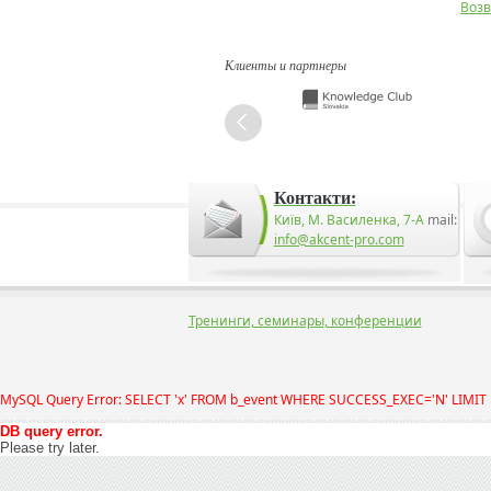
Возв
Клиенты и партнеры
Контакти:
Київ, М. Василенка, 7-А
mail:
info@akcent-pro.com
Тренинги, семинары, конференции
MySQL Query Error: SELECT 'x' FROM b_event WHERE SUCCESS_EXEC='N' LIMIT 
DB query error.
Please try later.