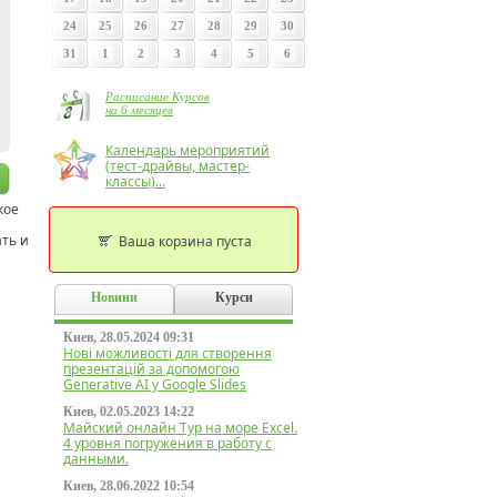
24
25
26
27
28
29
30
31
1
2
3
4
5
6
Расписание Курсов
на 6 месяцев
Календарь мероприятий
(тест-драйвы, мастер-
классы)...
кое
ать и
Ваша корзина пуста
Новини
Курси
Киев, 28.05.2024 09:31
Нові можливості для створення
презентацій за допомогою
Generative AI у Google Slides
Киев, 02.05.2023 14:22
Майский онлайн Тур на море Excel.
4 уровня погружения в работу с
данными.
Киев, 28.06.2022 10:54