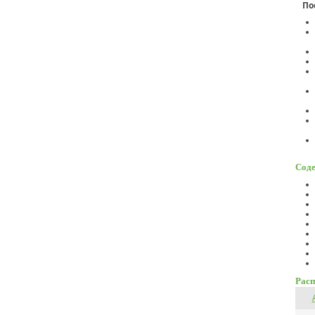
По
Соде
Расп