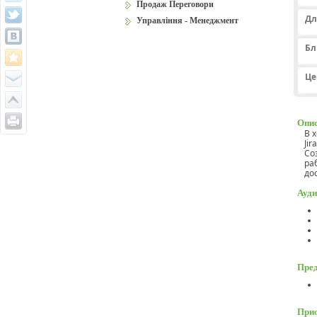
Продаж Переговори
Дл
Управління - Менеджмент
Бл
Це
Опис
В 
Ji
Со
ра
до
Ауди
Пред
Прио