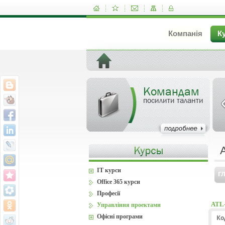
Компанія
К
Командам
посилити таланти
IT курси
Г
Office 365 курси
Професії
ATL-
Управління проектами
Офісні програми
Ко