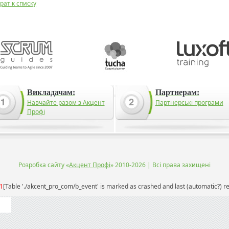
рат к списку
Викладачам:
Партнерам:
Навчайте разом з Акцент
Партнерські програми
Профі
Розробка сайту «
Акцент Профі
» 2010-2026 | Всі права захищені
1
[Table './akcent_pro_com/b_event' is marked as crashed and last (automatic?) re