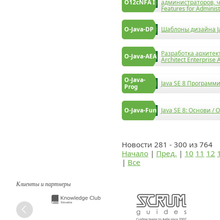
O12cNFA I
администраторов, ча
Features for Administ
O-Java-DP
Шаблоны дизайна Jav
Разработка архитек
O-Java-AEA
Architect Enterprise 
O-Java-
Java SE 8 Программи
Prog
O-Java-Fun
Java SE 8: Основи / 
Новости 281 - 300 из 764
Начало
|
Пред.
|
10
11
12
|
Все
Клиенты и партнеры