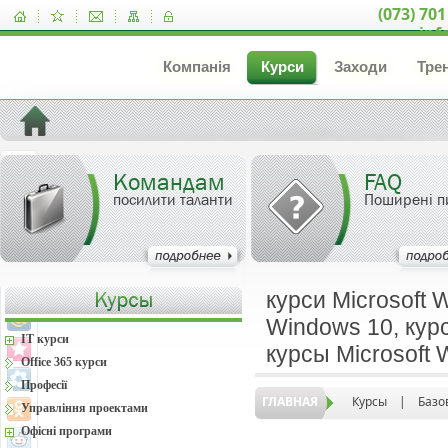
(073) 701
inf
Компанія
Курси
Заходи
Тре
Командам
FAQ
посилити таланти
Поширені п
курси Microsoft 
Windows 10, курс
IT курси
курсы Microsoft
Office 365 курси
Професії
ГЛАВНАЯ
Курсы
|
Базо
Управління проектами
Офісні програми