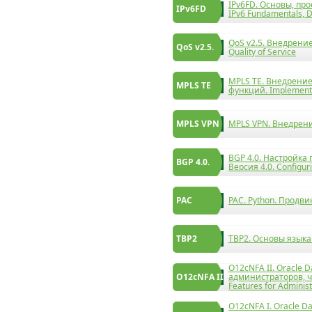
IPv6FD. Основы, про
IPv6FD
IPv6 Fundamentals, 
QoS v2.5. Внедрение 
QoS v2.5.
Quality of Service
MPLS TЕ. Внедрение 
MPLS TЕ
функций. Implementi
MPLS VPN
MPLS VPN. Внедрени
BGP 4.0. Настройка
BGP 4.0.
Версия 4.0. Configuri
PAC
PAC. Python. Продви
TBP2
TBP2. Основы языка P
O12cNFA II. Oracle 
O12cNFA II
администраторов, ча
Features for Administ
O12cNFA I. Oracle D