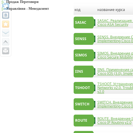
Продаж Переговори
Управління - Менеджмент
код
название курса
SASAC. Реализация я
SASAC
Cisco ASA Security
SENSS. Внедрение Cis
SENSS
Implementing Cisco E
SIMOS. Внедрение ре
SIMOS
Cisco Secure Mobility
IINS. Применение с
IINS
Cisco IOS (3.0). Impl
TSHOOT. Устранение
TSHOOT
Networks v2.0. Troub
v2.0
SWITCH. Внедрение 
SWITCH
Implementing Cisco I
ROUTE. Внедрение I
ROUTE
Cisco IP Routing v2.0