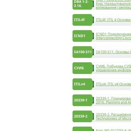
DBA 1-2-
Курс Налаштування 
3.16.
копіювання і реплік
ITIL4F
ITIL4F. ITIL 4 Основ
ICND1 Подключение 
ICND1
Interconnecting Cisc
SA100-S11
SA100-S11. Основы Or
СУИБ. Побудова СУІБ
СУИБ
управления информ
ITILv4
ITILv4. ITIL v4 Осно
20339-1. Планирова
20339-1
2016. Planning and A
20339-2. Расширенн
20339-2
Technologies of Micr
Курс WS-011T00-A: W