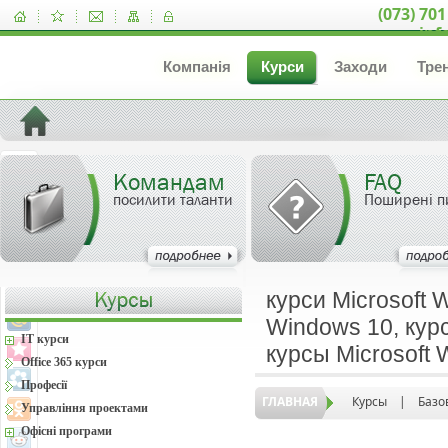
(073) 701
inf
Компанія
Курси
Заходи
Тре
Командам
FAQ
посилити таланти
Поширені п
курси Microsoft 
Windows 10, курс
IT курси
курсы Microsoft
Office 365 курси
Професії
ГЛАВНАЯ
Курсы
|
Базо
Управління проектами
Офісні програми