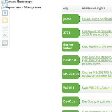
Продаж Переговори
Управління - Менеджмент
код
название курса
JB248
JB248. JBoss Applicati
Создание запросов 
2778
2008 Transact-SQL
docker-
курс Адмініструванн
kuber
курс DevOps методол
DevOpsI
курс DevOps метод
реализации.
Course MS-203T00: M
MS-203T00
повідомленнями Mic
WS-011
Курс WS-011. Админ
DevOps
DevOps для адмініст
Курс PostgreSQL DBA