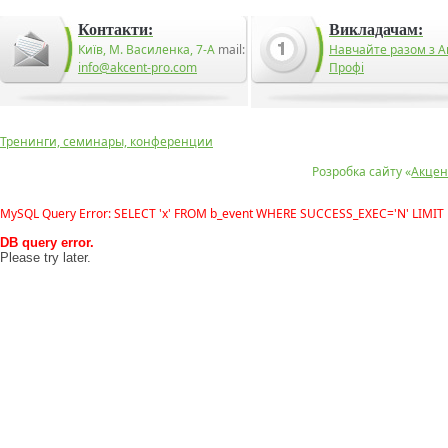
Контакти:
Викладачам:
Київ, М. Василенка, 7-А
mail:
Навчайте разом з А
info@akcent-pro.com
Профі
Тренинги, семинары, конференции
Розробка сайту «
Акцен
MySQL Query Error: SELECT 'x' FROM b_event WHERE SUCCESS_EXEC='N' LIMIT 
DB query error.
Please try later.