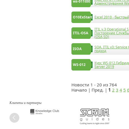
ws-011t00
Адміністрування Win
O10ExStart
Excel 2010 - быстры
ITIL v.3 Operational
ITIL-OSA
Построение Службы
(OSA,SD)
SOA. ITIL v3: Servic
ISOA
подход
Курс WS-012.Гибрид
WS-012
Server 2019
Новости 1 - 20 из 764
Начало | Пред. |
1
2
3
4
5
Клиенты и партнеры