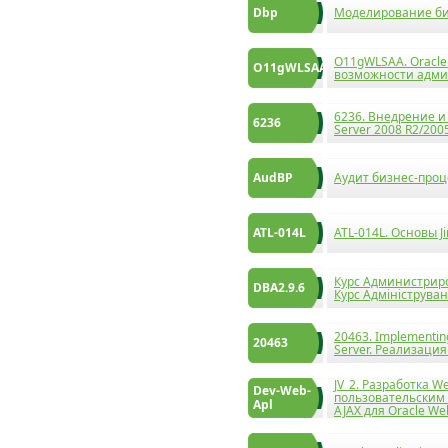
Dbp
Моделирование би
O11gWLSAA. Oracle
O11gWLSAA
возможности адм
6236. Внедрение и
6236
Server 2008 R2/200
AudBP
Аудит бизнес-проц
ATL-014L
ATL-014L. Основы J
Курс Aдминистриро
DBA2.9.6
Курс Aдмініструва
20463. Implementin
20463
Server. Реализация
JV_2. Разработка 
Dev-Web-
пользовательским 
Apl
AJAX для Oracle We