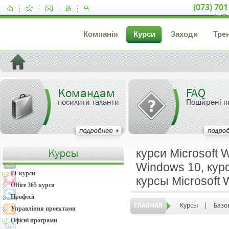
(073) 701
inf
Компанія
Курси
Заходи
Тре
Командам
FAQ
посилити таланти
Поширені п
курси Microsoft 
Windows 10, курс
IT курси
курсы Microsoft
Office 365 курси
Професії
ГЛАВНАЯ
Курсы
|
Базо
Управління проектами
Офісні програми