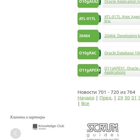
O10gASA2
Oracle Application
ATL-017L. Курс Адм
ATL-017L
Jira.
20464
20464. Developing M
O10gRAC
Oracle Database 10g:
O11gAPEX1. Oracle A
O11gAPEX1
Applications
Новости 701 - 720 из 764
Начало
|
Пред.
|
29
30
31
|
Все
Клиенты и партнеры