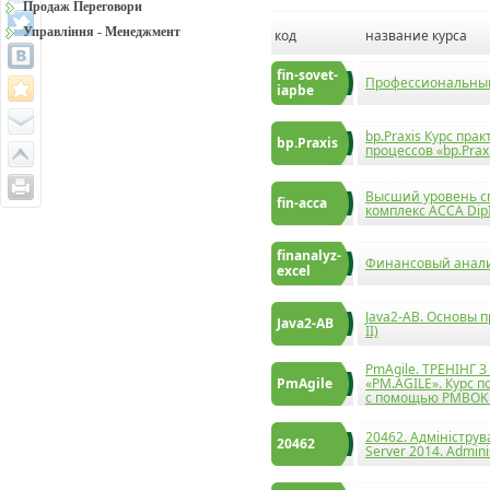
Продаж Переговори
Управління - Менеджмент
код
название курса
fin-sovet-
Профессиональный
iapbe
bp.Praxis Курс пр
bp.Praxis
процессов «bp.Prax
Высший уровень с
fin-acca
комплекс ACCA Dip
finanalyz-
Финансовый анализ
excel
Java2-AB. Основы 
Java2-AB
II)
PmAgile. ТРЕНІНГ
PmAgile
«PM.AGILE». Курс 
с помощью PMBOK 
20462. Адміністру
20462
Server 2014. Admini