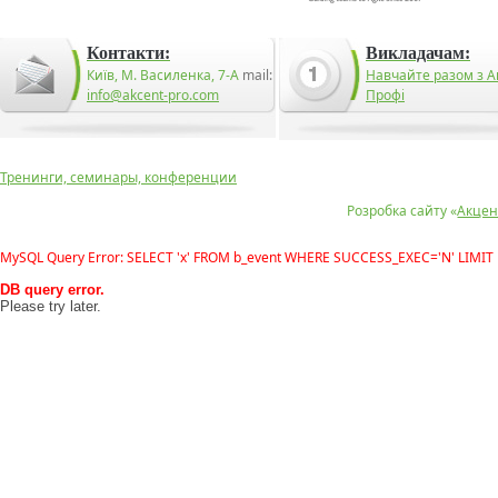
Контакти:
Викладачам:
Київ, М. Василенка, 7-А
mail:
Навчайте разом з А
info@akcent-pro.com
Профі
Тренинги, семинары, конференции
Розробка сайту «
Акцен
MySQL Query Error: SELECT 'x' FROM b_event WHERE SUCCESS_EXEC='N' LIMIT 
DB query error.
Please try later.