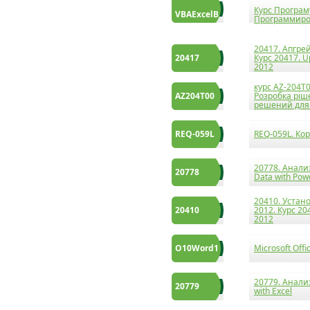
Курс Програму
VBAExcelB
Программиров
20417. Апгре
20417
Курс 20417. U
2012
курс AZ-204T0
AZ204T00
Розробка ріше
решений для 
REQ-059L
REQ-059L. Ко
20778. Анали
20778
Data with Pow
20410. Устан
20410
2012. Курс 204
2012
O10Word1
Microsoft Off
20779. Анали
20779
with Excel