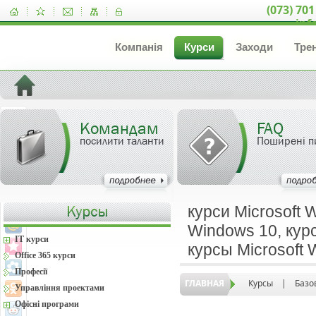
(073) 701
inf
Компанія
Курси
Заходи
Тре
Командам
FAQ
посилити таланти
Поширені п
курси Microsoft 
Windows 10, курс
IT курси
курсы Microsoft
Office 365 курси
Професії
ГЛАВНАЯ
Курсы
|
Базо
Управління проектами
Офісні програми