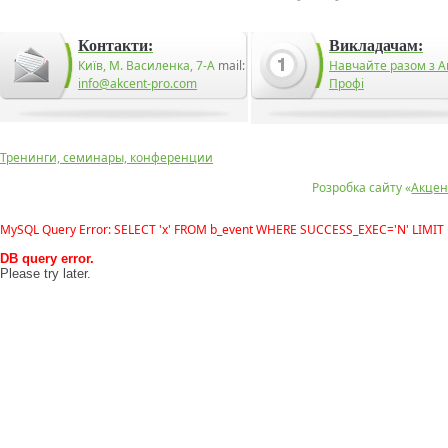
Контакти:
Викладачам:
Київ, М. Василенка, 7-А
mail:
Навчайте разом з А
info@akcent-pro.com
Профі
Тренинги, семинары, конференции
Розробка сайту «
Акцен
MySQL Query Error: SELECT 'x' FROM b_event WHERE SUCCESS_EXEC='N' LIMIT 
DB query error.
Please try later.