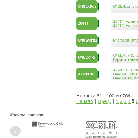
O13ExBus
O13ExBus. Exc
20411. Админ
20411
20411. Admini
O10Word2
Microsoft Off
О16Ex1 MICRO
О16Ex1-S
Курси з вивч
AZ-400T00. Р
AZ400T00
DevOps. Devel
DevOps soluti
Новости 81 - 100 из 764
Начало
|
Пред.
|
1
2
3
4
5
Клиенты и партнеры