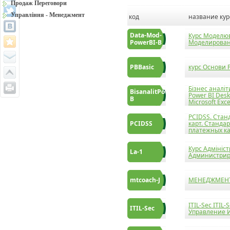
Продаж Переговори
Управління - Менеджмент
код
название кур
Data-Mod-
Курс Моделюв
PowerBI-B
Моделировани
PBBasic
курс Основи P
Бізнес аналіт
BisanalitPowerBI-
Power BI Des
B
Microsoft Exce
PCIDSS. Станд
PCIDSS
карт. Станда
платежных к
Курс Адмініст
La-1
Администриро
mtcoach-J
МЕНЕДЖМЕНТ
ITIL-Sec ITI
ITIL-Sec
Управление 