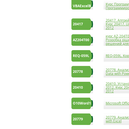
Курс Програму
VBAExcelB
Программиров
20417. Апгре
20417
Курс 20417. U
2012
курс AZ-204T0
AZ204T00
Розробка ріше
решений для 
REQ-059L
REQ-059L. Ко
20778. Анали
20778
Data with Pow
20410. Устан
20410
2012. Курс 204
2012
O10Word1
Microsoft Off
20779. Анали
20779
with Excel