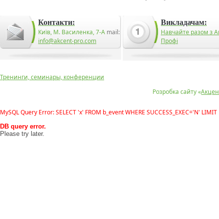
Контакти:
Викладачам:
Київ, М. Василенка, 7-А
mail:
Навчайте разом з А
info@akcent-pro.com
Профі
Тренинги, семинары, конференции
Розробка сайту «
Акцен
MySQL Query Error: SELECT 'x' FROM b_event WHERE SUCCESS_EXEC='N' LIMIT 
DB query error.
Please try later.