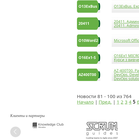
O13ExBus
O13ExBus. Exc
20411. Админ
20411
20411. Admini
O10Word2
Microsoft Off
О16Ex1 MICRO
О16Ex1-S
Курси з вивч
AZ-400T00. Р
AZ400T00
DevOps. Devel
DevOps soluti
Новости 81 - 100 из 764
Начало
|
Пред.
|
1
2
3
4
5
Клиенты и партнеры