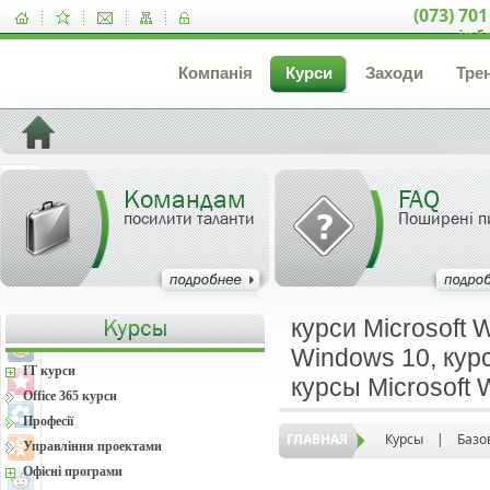
(073) 701
inf
Компанія
Курси
Заходи
Тре
Командам
FAQ
посилити таланти
Поширені п
курси Microsoft 
Windows 10, курс
IT курси
курсы Microsoft
Office 365 курси
Професії
ГЛАВНАЯ
Курсы
|
Базо
Управління проектами
Офісні програми