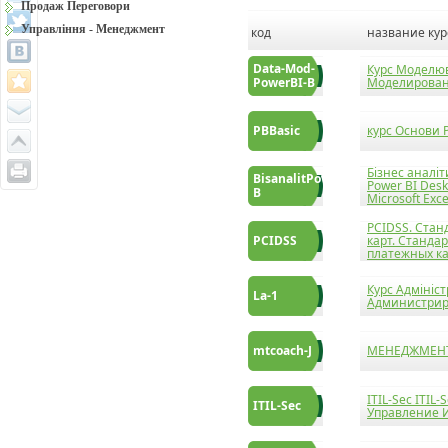
Продаж Переговори
Управління - Менеджмент
код
название кур
Data-Mod-
Курс Моделюв
PowerBI-B
Моделировани
PBBasic
курс Основи P
Бізнес аналіт
BisanalitPowerBI-
Power BI Des
B
Microsoft Exce
PCIDSS. Станд
PCIDSS
карт. Станда
платежных к
Курс Адмініст
La-1
Администриро
mtcoach-J
МЕНЕДЖМЕНТ
ITIL-Sec ITI
ITIL-Sec
Управление 