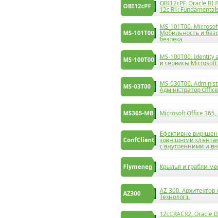
OBI12cPF. Oracle BI P
OBI12cPF
12c R1: Fundamental
MS-101T00. Microsoft
MS-101T00
Мобильность и безоп
безпека
MS-100T00. Identity
MS-100T00
и сервисы Microsoft 
MS-030T00. Administr
MS-03T00
Адміністратор Office
MS365-MB
Microsoft Office 365
Ефективне вирішенн
ConfClient
зовнішніми клієнт
с внутренними и в
Flymeneg
Крылья и грабли м
AZ-300. Архитектор 
AZ300
Технології.
12cCRACR2. Oracle D