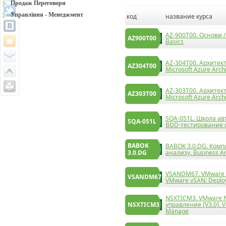
Продаж Переговори
Управління - Менеджмент
код
название курса
AZ-900T00. Основи /
AZ900T00
Basics
AZ-304T00. Архитект
AZ304T00
Microsoft Azure Arch
AZ-303T00. Архитект
AZ303T00
Microsoft Azure Archi
SQA-051L. Школа ав
SQA-051L
BDD-тестирование 
BABOK
BABOK 3.0.DG. Комп
3.0.DG
анализу. Business An
VSANDM67. VMware v
VSANDM67
VMware vSAN: Deplo
NSXTICM3. VMware NS
NSXTICM3
управление [V3.0]. V
Manage