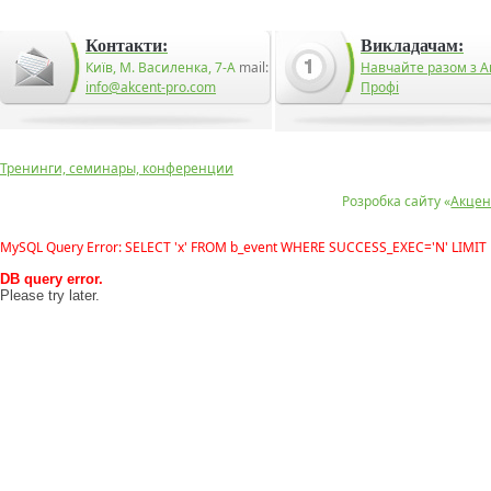
Контакти:
Викладачам:
Київ, М. Василенка, 7-А
mail:
Навчайте разом з А
info@akcent-pro.com
Профі
Тренинги, семинары, конференции
Розробка сайту «
Акцен
MySQL Query Error: SELECT 'x' FROM b_event WHERE SUCCESS_EXEC='N' LIMIT 
DB query error.
Please try later.