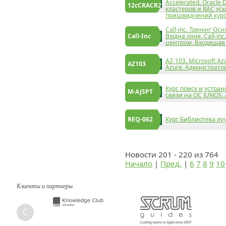
Accelerated. Oracle
12cCRACR2
кластеров и RAC уск
пришвидчений курс
Call-inc. Тренінг О
Call-Inc
Вхідна лінія. Call-
центром. Входящая
AZ-103. Microsoft Az
AZ103
Azure. Адміністратор
Курс поиск и устра
M-AJSPT
связи на ОС JUNOS. 
REQ-062
Курс Библиотека л
Новости 201 - 220 из 764
Начало
|
Пред.
|
6
7
8
9
10
Клиенты и партнеры