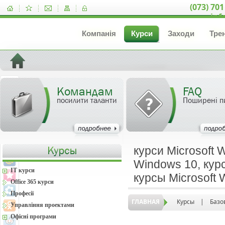
(073) 701
inf
Компанія
Курси
Заходи
Тре
Командам
FAQ
посилити таланти
Поширені п
курси Microsoft 
Windows 10, курс
IT курси
курсы Microsoft
Office 365 курси
Професії
ГЛАВНАЯ
Курсы
|
Базо
Управління проектами
Офісні програми